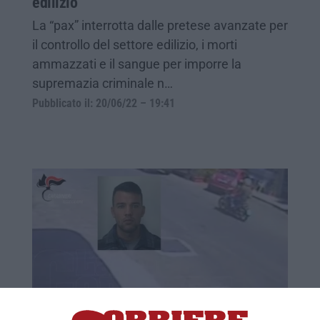
edilizio
La “pax” interrotta dalle pretese avanzate per
il controllo del settore edilizio, i morti
ammazzati e il sangue per imporre la
supremazia criminale n…
Pubblicato il: 20/06/22 – 19:41
Omicidio Canale, in Appello chiesto