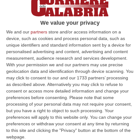
l'ergastolo per gli imputati
Secondo la Procura generale devono essere
We value your privacy
condannati al carcere a vita Antonino Crupi
(genero del boss Mimmo Chirico), Domenico
We and our
partners
store and/or access information on a
device, such as cookies and process personal data, such as
Marcianò, Giuseppe Ge…
unique identifiers and standard information sent by a device for
Pubblicato il: 28/09/20 – 22:32
personalised advertising and content, advertising and content
measurement, audience research and services development.
With your permission we and our partners may use precise
geolocation data and identification through device scanning. You
ULTIME DAL CORRIERE DELLA CALABRIA
may click to consent to our and our 1733 partners’ processing
as described above. Alternatively you may click to refuse to
È Morto Antonio Perrotta, L’addetto Alla Sicurezza Aggredito
consent or access more detailed information and change your
Brutalmente In Un Locale A Sangineto
preferences before consenting.
Please note that some
processing of your personal data may not require your consent,
“È morto Antonio Perrotta, 34 anni, l’addetto alla sicurezza di una
but you have a right to object to such processing. Your
discoteca vittima di un violento pestaggio avvenuto sulla costa tirrenic…
preferences will apply to this website only. You can change your
10 Agosto, 9:38
preferences or withdraw your consent at any time by returning
to this site and clicking the "Privacy" button at the bottom of the
Nasce Il Nuovo Gruppo Consiliare “Pd Cosenza”, Alimena
webpage.
Presidente, Dentro Anche Mazzuca