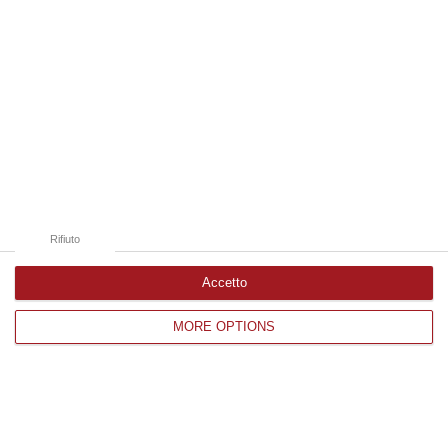
Reggio Calabria
“A causa di un incidente tra due veicoli, sull’A2 “Autostrada del
Mediterraneo” il traffico è temporaneamente bloccato, in direzione Sud,
da…
10 Agosto, 8:18
Edizioni provinciali
Catanzaro
Rifiuto
Cosenza
Accetto
Vibo Valentia
MORE OPTIONS
Reggio Calabria
Crotone