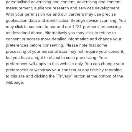
personalised advertising and content, advertising and content
laurea magistrale in Medicina e Chirurgia, Odontoiatria e Protesi den…
measurement, audience research and services development.
06 Agosto, 20:49
With your permission we and our partners may use precise
geolocation data and identification through device scanning. You
La Rivista “America Journals” Celebra Lo Stilista Anton Giulio
may click to consent to our and our 1731 partners’ processing
Grande
as described above. Alternatively you may click to refuse to
“«Rinomato per la sua impeccabile maestria artigianale e la sua
consent or access more detailed information and change your
creatività visionaria, ha trasformato la moda italiana in un’espressione
preferences before consenting.
Please note that some
dur…
processing of your personal data may not require your consent,
06 Agosto, 20:48
but you have a right to object to such processing. Your
preferences will apply to this website only. You can change your
Dai Piani Per Il Rischio Sismico Al Welfare, I Provvedimenti
preferences or withdraw your consent at any time by returning
Approvati Dalla Giunta Regionale
to this site and clicking the "Privacy" button at the bottom of the
webpage.
“CATANZARO La Giunta della Regione Calabria, nella seduta odierna, su
proposta del presidente Roberto Occhiuto, ha approvato il nuovo Protoc…
06 Agosto, 20:03
Reggio Calabria, Bernini In Visita Alla Mediterranea: «Qui La
Facoltà Di Medicina? Valuteremo La Domanda»
“REGGIO CALABRIA La ministra dell’Università e della ricerca Anna Maria
Bernini ha visitato oggi la Mediterranea di Reggio Calabria, accompa…