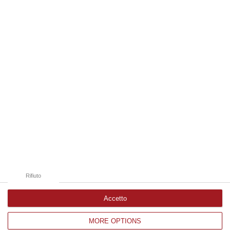
06 Agosto, 19:49
Edizioni provinciali
Catanzaro
Cosenza
Vibo Valentia
Reggio Calabria
Crotone
Rifiuto
Accetto
MORE OPTIONS