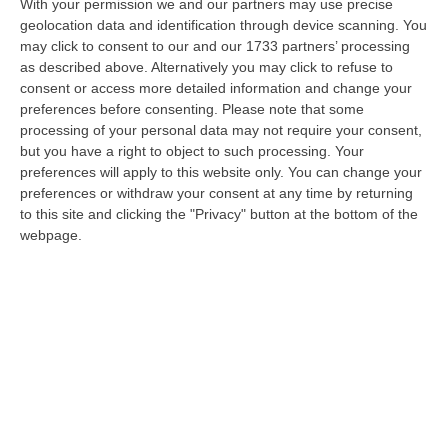
With your permission we and our partners may use precise
collaborazione istituzionale, il primo passo
geolocation data and identification through device scanning. You
verso la ripartenza e non un braccio di ferro
may click to consent to our and our 1733 partners’ processing
fra Regioni e Gov…
as described above. Alternatively you may click to refuse to
consent or access more detailed information and change your
Pubblicato il: 30/04/20 – 9:31
preferences before consenting.
Please note that some
processing of your personal data may not require your consent,
but you have a right to object to such processing. Your
preferences will apply to this website only. You can change your
preferences or withdraw your consent at any time by returning
to this site and clicking the "Privacy" button at the bottom of the
webpage.
Porto di Gioia Tauro, investimenti da 6
milioni di euro
I fondi rientrano nell’emendamento firmato