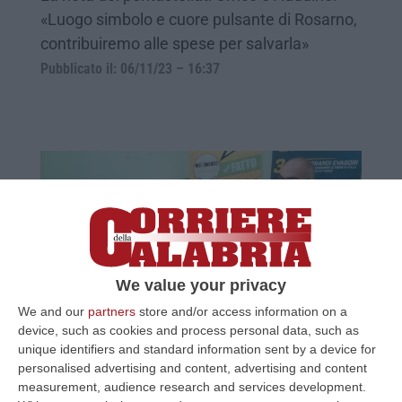
«Luogo simbolo e cuore pulsante di Rosarno,
contribuiremo alle spese per salvarla»
Pubblicato il: 06/11/23 – 16:37
We value your privacy
We and our
partners
store and/or access information on a
Il fronte pentastellato contro l'ordinanza
device, such as cookies and process personal data, such as
unique identifiers and standard information sent by a device for
Santelli: «E' un atto incoerente»
personalised advertising and content, advertising and content
«Questo dovrebbe essere il momento della
measurement, audience research and services development.