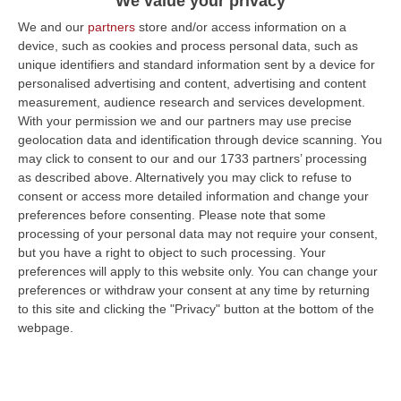
We value your privacy
promessa da Alvaro “U vampiru”. E la ferocia
We and our
partners
store and/or access information on a
dei clan che valica i confini. Senza pietà:
device, such as cookies and process personal data, such as
dall’Aspromonte fin…
unique identifiers and standard information sent by a device for
Pubblicato il: 01/06/23 – 6:33
personalised advertising and content, advertising and content
measurement, audience research and services development.
With your permission we and our partners may use precise
geolocation data and identification through device scanning. You
may click to consent to our and our 1733 partners’ processing
as described above. Alternatively you may click to refuse to
consent or access more detailed information and change your
preferences before consenting.
Please note that some
processing of your personal data may not require your consent,
but you have a right to object to such processing. Your
preferences will apply to this website only. You can change your
preferences or withdraw your consent at any time by returning
to this site and clicking the "Privacy" button at the bottom of the
webpage.
Quarant’anni di odio e la sentenza di
morte pronunciata bevendo il sangue
della vittima. «Ti vendicherò»