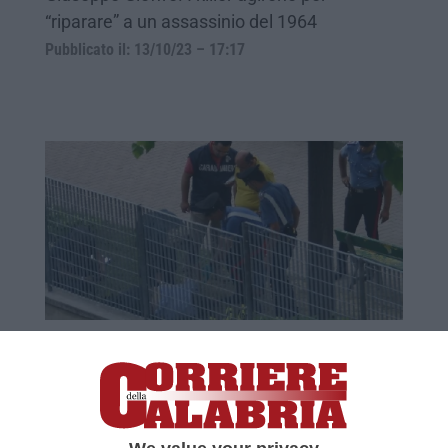
“riparare” a un assassinio del 1964
Pubblicato il: 13/10/23 – 17:17
La ‘Ndrangheta tribale che non dimentica
e il pensionato ammazzato su una
panchina in Piemonte
Un delitto di 40 anni prima. La vendetta