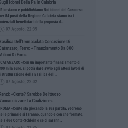
Sugli Idonei Della Pa In Calabria
“Riceviamo e pubblichiamo Noi idonei del Concorso
per 54 posti della Regione Calabria siamo tra i
potenziali beneficiari della proposta d…
07 Agosto, 22:35
Basilica Dell’Immacolata Concezione Di
Catanzaro, Ferro: «finanziamento Da 800
Milioni Di Euro»
“CATANZARO «Con un importante finanziamento di
800 mila euro, si potrà dare avvio agli attesi lavori di
ristrutturazione della Basilica dell…
07 Agosto, 22:02
Renzi: «Conte? Sarebbe Delittuoso
Vannaccizzare La Coalizione»
“ROMA «Conte sta giocando la sua partita, vedremo
se le primarie si faranno, quando e con che formato,
se a due Conte-Schlein o se ci sarann…
07 Agosto, 21:35