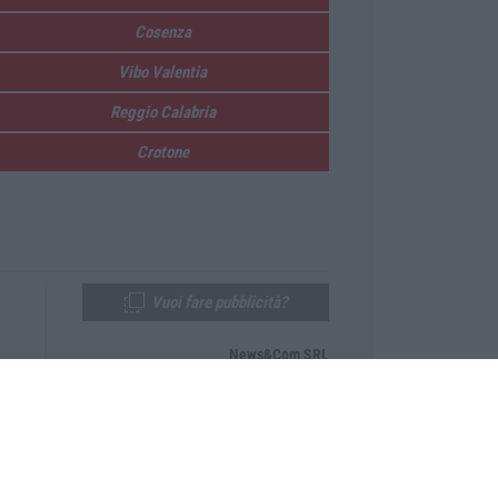
Cosenza
Vibo Valentia
Reggio Calabria
Crotone
Vuoi fare pubblicità?
News&Com SRL
Telefono:
0968-53665
Email:
newsandcom@gmail.com