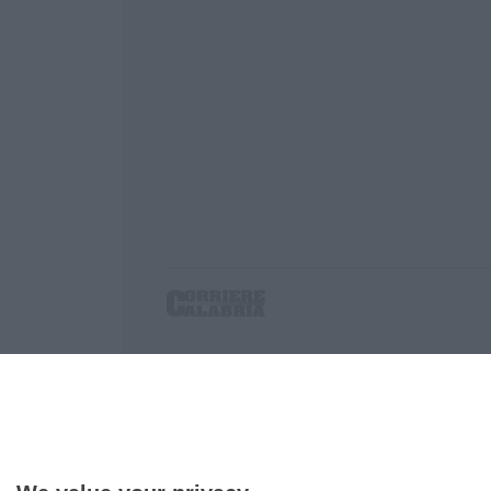
Corriere delle Calabria è una testata giornalist
P.IVA. 03199620794, Via del mare 6/G, S.Eufem
Iscrizione tribunale di Lamezia Terme 5/2011 - D
Effettua una ricerca sul Corriere delle Calabria