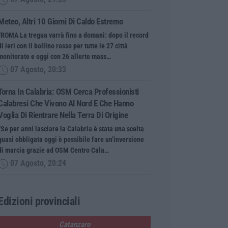
Meteo, Altri 10 Giorni Di Caldo Estremo
“ROMA La tregua varrà fino a domani: dopo il record
di ieri con il bollino rosso per tutte le 27 città
monitorate e oggi con 26 allerte mass…
07 Agosto, 20:33
Torna In Calabria: OSM Cerca Professionisti
Calabresi Che Vivono Al Nord E Che Hanno
Voglia Di Rientrare Nella Terra Di Origine
“Se per anni lasciare la Calabria è stata una scelta
quasi obbligata oggi è possibile fare un’inversione
di marcia grazie ad OSM Centro Cala…
07 Agosto, 20:24
Edizioni provinciali
Catanzaro