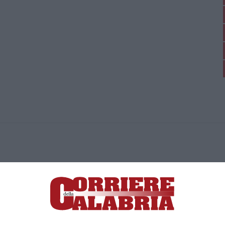
ica di News&Com S.r.l ©2012-
-2026. Tutti i diritti riservati.
ia, Lamezia Terme (CZ)
irettore responsabile Paola Militano |
Privacy