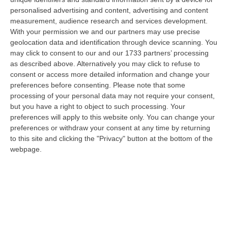
“ROMA Entra nel vivo l’esodo estivo con la settimana che porta al
personalised advertising and content, advertising and content
Ferragosto, segnata dalla chiusura della gran parte delle attività
measurement, audience research and services development.
economi…
With your permission we and our partners may use precise
07 Agosto, 9:55
geolocation data and identification through device scanning. You
may click to consent to our and our 1733 partners’ processing
Estate, La Finanza Di Vibo Intensifica I Controlli: Oltre 280
as described above. Alternatively you may click to refuse to
Verifiche Fiscali E 120 Multe Stradali
consent or access more detailed information and change your
preferences before consenting.
Please note that some
“VIBO VALENTIA Con l’aumento dei flussi turistici estivi, la Guardia di
processing of your personal data may not require your consent,
Finanza di Vibo Valentia ha intensificato i controlli sul territorio…
but you have a right to object to such processing. Your
07 Agosto, 9:29
preferences will apply to this website only. You can change your
preferences or withdraw your consent at any time by returning
Completato Con Esito Positivo Il Recupero Del Gruppo Scout
to this site and clicking the "Privacy" button at the bottom of the
Disperso Nell’Aspromonte
webpage.
“REGGIO CALABRIA Si è conclusa con esito positivo una complessa
operazione di soccorso nel Parco Nazionale dell’Aspromonte, nel
territorio c…
07 Agosto, 9:02
Blitz Nel Cosentino, Scoperta Coltivazione Di Marijuana.
Sequestrate 200 Piante – VIDEO