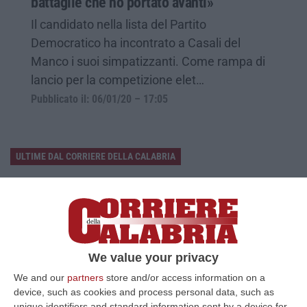
battaglie che ho portato avanti»
Il candidato nella lista del Partito
Democratico ha incontrato a Casali del
Manco i suoi simpatizzanti. Come rampa di
lancio per la competizione elet…
Pubblicato il: 06/01/20 – 17:05
ULTIME DAL CORRIERE DELLA CALABRIA
Il 15 Agosto Sciopero Del Commercio E Della Distribuzione
Organizzata In Calabria
“CATANZARO Filcams Cgil, Fisascat Cisl e Uiltucs
Uil Calabria proclamano lo sciopero per l’intero turno di lavoro del 15
agosto 2026. La dec…
We value your privacy
07 Agosto, 10:06
We and our
partners
store and/or access information on a
device, such as cookies and process personal data, such as
Estate, Secondo Weekend Da Bollino “nero” – VIDEO
unique identifiers and standard information sent by a device for