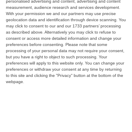
da…
personalised advertising and content, advertising and content
measurement, audience research and services development.
10 Agosto, 8:18
With your permission we and our partners may use precise
geolocation data and identification through device scanning. You
Blitz Dei Carabinieri In Un Edificio Abbandonato A Cirò, Scovato Un
may click to consent to our and our 1733 partners’ processing
Nascondiglio Di Droga Tra Le Mura
as described above. Alternatively you may click to refuse to
“CROTONE Nell’ambito delle costanti attività di prevenzione e contrasto
consent or access more detailed information and change your
ai reati in materia di sostanze stupefacenti, i Carabinieri della St…
preferences before consenting.
Please note that some
10 Agosto, 7:48
processing of your personal data may not require your consent,
but you have a right to object to such processing. Your
Aggredito Brutalmente In Un Noto Locale Di Sangineto, Grave Un
preferences will apply to this website only. You can change your
Addetto Alla Sicurezza
preferences or withdraw your consent at any time by returning
to this site and clicking the "Privacy" button at the bottom of the
“SANGINETO E’ ricoverato in gravissime condizioni l’addetto alla
webpage.
sicurezza vittima di un violento pestaggio avvenuto sulla costa tirrenica
c…
10 Agosto, 7:16
Quando Il Bosco Resta Solo
“La Calabria brucia d’estate, ma il fuoco comincia quando le montagne si
spopolano, quando le campagne vengono abbandonate, quando nei
bosch…