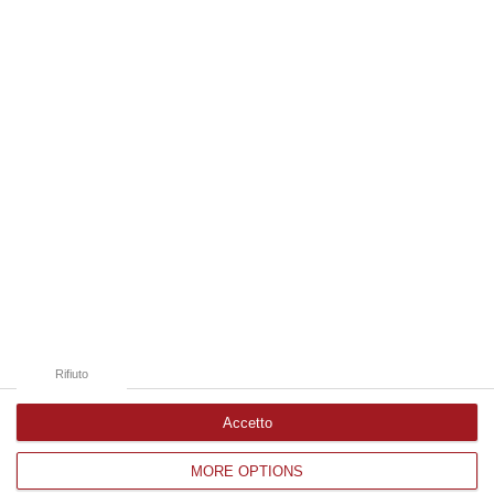
10 Agosto, 7:00
Edizioni provinciali
Catanzaro
Cosenza
Vibo Valentia
Reggio Calabria
Crotone
Rifiuto
Accetto
MORE OPTIONS