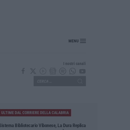
“America Journals” celebra lo stilista Anton Giulio Grande
MENU
I nostri canali
ULTIME DAL CORRIERE DELLA CALABRIA
Sistema Bibliotecario Vibonese, La Dura Replica