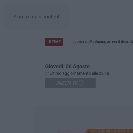
Skip to main content
ULTIME
Sistema bibliotecario vibonese, la dura replica di Soriano e Romeo: «Il fallimento è di chi ha staccato la spina»
Laurea in Medicina, arriva il decreto:
Giovedì, 06 Agosto
Ultimo aggiornamento alle 22:18
DIRETTA TV