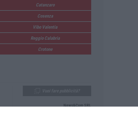
Catanzaro
Cosenza
Vibo Valentia
Reggio Calabria
Crotone
Vuoi fare pubblicità?
News&Com SRL
Telefono:
0968-53665
Email:
newsandcom@gmail.com