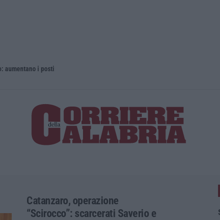
 aumentano i posti
La rivista 
Catanzaro, operazione
“Scirocco”: scarcerati Saverio e