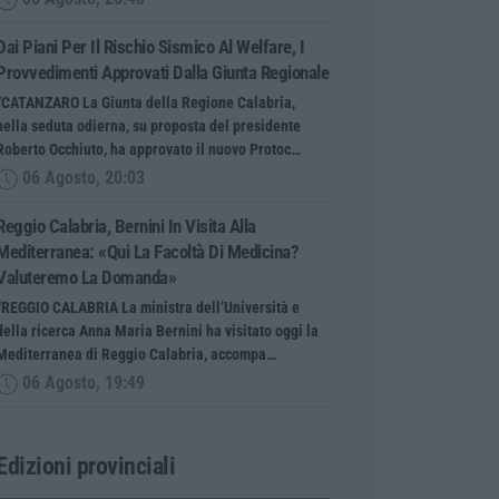
Dai Piani Per Il Rischio Sismico Al Welfare, I
Provvedimenti Approvati Dalla Giunta Regionale
“CATANZARO La Giunta della Regione Calabria,
nella seduta odierna, su proposta del presidente
Roberto Occhiuto, ha approvato il nuovo Protoc…
06 Agosto, 20:03
Reggio Calabria, Bernini In Visita Alla
Mediterranea: «Qui La Facoltà Di Medicina?
Valuteremo La Domanda»
“REGGIO CALABRIA La ministra dell’Università e
della ricerca Anna Maria Bernini ha visitato oggi la
Mediterranea di Reggio Calabria, accompa…
06 Agosto, 19:49
Edizioni provinciali