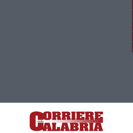
ica di News&Com S.r.l ©2012-
-2026. Tutti i diritti riservati.
ia, Lamezia Terme (CZ)
irettore responsabile Paola Militano |
Privacy