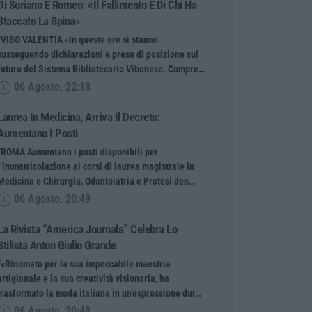
Di Soriano E Romeo: «Il Fallimento È Di Chi Ha
Staccato La Spina»
“VIBO VALENTIA «In queste ore si stanno
susseguendo dichiarazioni e prese di posizione sul
futuro del Sistema Bibliotecario Vibonese. Compre…
06 Agosto, 22:18
Laurea In Medicina, Arriva Il Decreto:
Aumentano I Posti
“ROMA Aumentano i posti disponibili per
l’immatricolazione ai corsi di laurea magistrale in
Medicina e Chirurgia, Odontoiatria e Protesi den…
06 Agosto, 20:49
La Rivista “America Journals” Celebra Lo
Stilista Anton Giulio Grande
“«Rinomato per la sua impeccabile maestria
artigianale e la sua creatività visionaria, ha
trasformato la moda italiana in un’espressione dur…
06 Agosto, 20:48