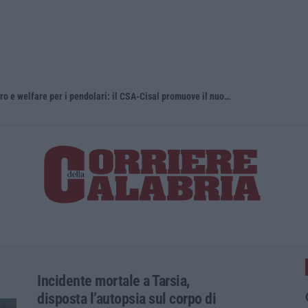
Regione Calabria, buono pasto a 8 euro e welfare per i pendolari: il CSA-Cisal promuove il nuovo contratto integrativo
Esodo estiv
Incidente mortale a Tarsia,
disposta l’autopsia sul corpo di