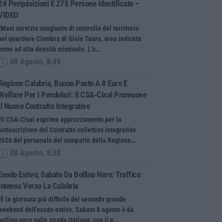
24 Perquisizioni E 275 Persone Identificate –
VIDEO
“Maxi servizio congiunto di controllo del territorio
nel quartiere Ciambra di Gioia Tauro, area indicata
come ad alta densità criminale. L’o…
08 Agosto, 8:49
Regione Calabria, Buono Pasto A 8 Euro E
Welfare Per I Pendolari: Il CSA-Cisal Promuove
Il Nuovo Contratto Integrativo
“Il CSA-Cisal esprime apprezzamento per la
sottoscrizione del Contratto collettivo integrativo
2026 del personale del comparto della Regione…
08 Agosto, 8:38
Esodo Estivo, Sabato Da Bollino Nero: Traffico
Intenso Verso La Calabria
“È la giornata più difficile del secondo grande
weekend dell’esodo estivo. Sabato 8 agosto è da
bollino nero sulle strade italiane, con il p…