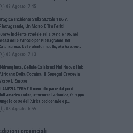
08 Agosto, 7:45
Tragico Incidente Sulla Statale 106 A
Pietragrande, Un Morto E Tre Feriti
“Grave incidente stradale sulla Statale 106, nei
pressi dello svincolo per Pietragrande, nel
Catanzarese. Nel violento impatto, che ha coinv…
08 Agosto, 7:13
’Ndrangheta, Cellule Calabresi Nel Nuovo Hub
Africano Della Cocaina: Il Senegal Crocevia
Verso L’Europa
“LAMEZIA TERME Il controllo parte dai porti
dell’America Latina, attraversa l’Atlantico, fa tappa
lungo le coste dell’Africa occidentale e p…
08 Agosto, 6:55
Edizioni provinciali