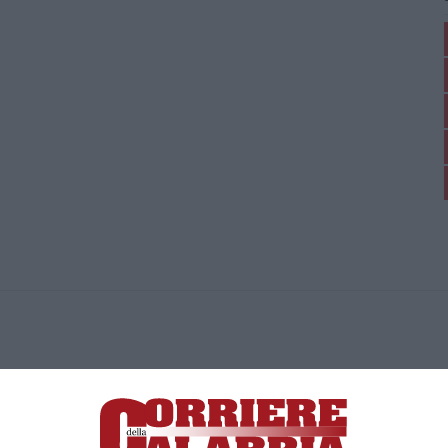
ica di News&Com S.r.l ©2012-
-2026. Tutti i diritti riservati.
ia, Lamezia Terme (CZ)
irettore responsabile Paola Militano |
Privacy