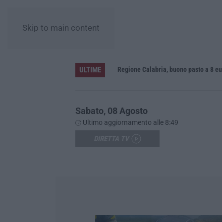
Skip to main content
ULTIME
Gioia Tauro, blitz ad alto impatto alla Ciambra: 24 perquisizioni e 275 persone identificate – VIDEO
Sabato, 08 Agosto
Ultimo aggiornamento alle 8:49
DIRETTA TV