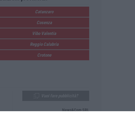
Catanzaro
Cosenza
Vibo Valentia
Reggio Calabria
Crotone
Vuoi fare pubblicità?
News&Com SRL
Telefono:
0968-53665
Email:
newsandcom@gmail.com