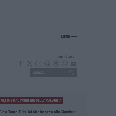
o, sabato da bollino nero: traffico intenso verso la Calabria
MENU
I nostri canali
ULTIME DAL CORRIERE DELLA CALABRIA
Gioia Tauro, Blitz Ad Alto Impatto Alla Ciambra: