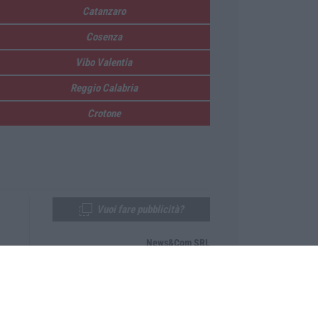
Catanzaro
Cosenza
Vibo Valentia
Reggio Calabria
Crotone
Vuoi fare pubblicità?
News&Com SRL
Telefono:
0968-53665
Email:
newsandcom@gmail.com