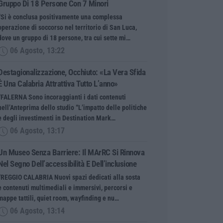
Gruppo Di 18 Persone Con 7 Minori
“Si è conclusa positivamente una complessa
operazione di soccorso nel territorio di San Luca,
dove un gruppo di 18 persone, tra cui sette mi…
06 Agosto, 13:22
Destagionalizzazione, Occhiuto: «La Vera Sfida
È Una Calabria Attrattiva Tutto L’anno»
“FALERNA Sono incoraggianti i dati contenuti
nell’Anteprima dello studio “L’impatto delle politiche
e degli investimenti in Destination Mark…
06 Agosto, 13:17
Un Museo Senza Barriere: Il MArRC Si Rinnova
Nel Segno Dell’accessibilità E Dell’inclusione
“REGGIO CALABRIA Nuovi spazi dedicati alla sosta
e contenuti multimediali e immersivi, percorsi e
mappe tattili, quiet room, wayfinding e nu…
06 Agosto, 13:14