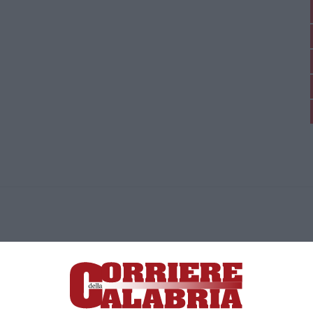
ica di News&Com S.r.l ©2012-
-2026. Tutti i diritti riservati.
ia, Lamezia Terme (CZ)
irettore responsabile Paola Militano |
Privacy