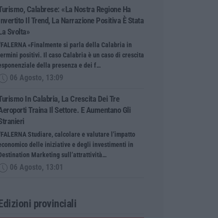
Turismo, Calabrese: «La Nostra Regione Ha
Invertito Il Trend, La Narrazione Positiva È Stata
La Svolta»
“FALERNA «Finalmente si parla della Calabria in
termini positivi. Il caso Calabria è un caso di crescita
esponenziale della presenza e dei f…
06 Agosto, 13:09
Turismo In Calabria, La Crescita Dei Tre
Aeroporti Traina Il Settore. E Aumentano Gli
Stranieri
“FALERNA Studiare, calcolare e valutare l’impatto
economico delle iniziative e degli investimenti in
Destination Marketing sull’attrattività…
06 Agosto, 13:01
Edizioni provinciali