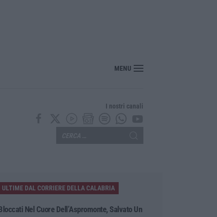
nza barriere: il MArRC si rinnova nel segno dell’accessibilità e dell’inclusion
MENU
I nostri canali
ULTIME DAL CORRIERE DELLA CALABRIA
Bloccati Nel Cuore Dell’Aspromonte, Salvato Un