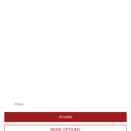
ferroptosi…
07 Agosto, 18:43
Edizioni provinciali
Catanzaro
Cosenza
Vibo Valentia
Reggio Calabria
Crotone
Rifiuto
Accetto
MORE OPTIONS