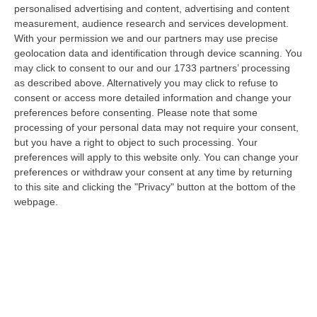
inviando propri uomini a combattere in Ucraina, come volontari all’in…
personalised advertising and content, advertising and content
07 Agosto, 18:59
measurement, audience research and services development.
With your permission we and our partners may use precise
’Ndrangheta, «guardiani» Imposti, Armi E Affari Nei Villaggi
geolocation data and identification through device scanning. You
may click to consent to our and our 1733 partners’ processing
Turistici: Il Sistema Degli Anello-Fruci
as described above. Alternatively you may click to refuse to
“CATANZARO Uomini da assumere come «guardiani», forniture da
consent or access more detailed information and change your
controllare, servizi da affidare alle imprese gradite, somme di denaro da
preferences before consenting.
Please note that some
riscu…
processing of your personal data may not require your consent,
07 Agosto, 18:57
but you have a right to object to such processing. Your
preferences will apply to this website only. You can change your
Alto Tirreno Cosentino, Incendi Alimentati Da Caldo E Vento:
preferences or withdraw your consent at any time by returning
Fiamme Anche A Verbicaro
to this site and clicking the "Privacy" button at the bottom of the
webpage.
“Numerosi incendi sono in corso nella zona dell’Alto Tirreno cosentino,
favoriti dalle alte temperature e dal vento che stanno rendendo part…
07 Agosto, 18:57
Leucemia Mieloide Acuta, Da Una Ricerca Nuove Terapie Per
Superare La Resistenza Ai Farmaci
“ROMA I farmaci mirati contro la mutazione di FLT3 nella leucemia
mieloide acuta (Lma) uccidono le cellule tumorali attivando la