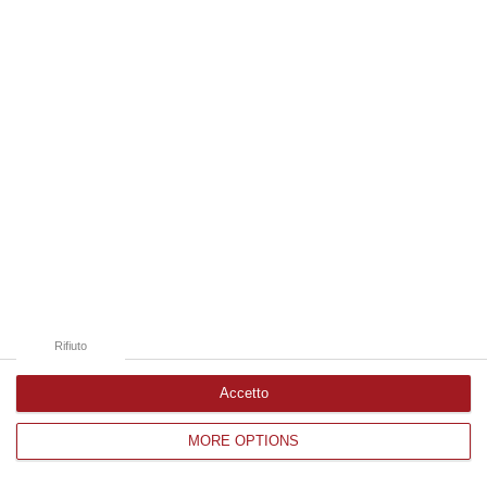
Edizioni provinciali
Catanzaro
Cosenza
Vibo Valentia
Reggio Calabria
Crotone
Rifiuto
Accetto
MORE OPTIONS
Corriere delle Calabria è una testata giornalistica di News&Com S.r.l
©2012-
-2026. Tutti i diritti riservati.