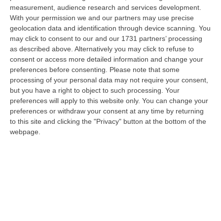
“REGGIO CALABRIA Una struttura aziendale “ombra”, diretta occultamente
measurement, audience research and services development.
da un imprenditore condannato in via definitiva per concorso esterno…
With your permission we and our partners may use precise
geolocation data and identification through device scanning. You
06 Agosto, 11:55
may click to consent to our and our 1731 partners’ processing
as described above. Alternatively you may click to refuse to
Reggio Calabria, Due Poliziotti Fuori Servizio Salvano Una Donna
consent or access more detailed information and change your
Colta Da Un Malore In Spiaggia
preferences before consenting.
Please note that some
“REGGIO CALABRIA Nei giorni scorsi, due poliziotti del Commissariato di
processing of your personal data may not require your consent,
Pubblica Sicurezza di Gioia Tauro, liberi dal servizio, sono interve…
but you have a right to object to such processing. Your
06 Agosto, 11:52
preferences will apply to this website only. You can change your
preferences or withdraw your consent at any time by returning
Musica In Lutto, Morto A 86 Anni Il Cantautore Francesco Guccini
to this site and clicking the "Privacy" button at the bottom of the
webpage.
“È morto Francesco Guccini, uno dei più grandi cantautori italiani. Il
“Maestrone” si è spento questa mattina a Pavana, sull’Appennino tosco…
06 Agosto, 11:22
Gelato, In Calabria Le Famiglie Spendono 60 Milioni L’anno
“CATANZARO Le famiglie calabresi spendono ogni anno circa 60 milioni
di euro per acquistare gelati e oltre sette laboratori su dieci presen…
06 Agosto, 11:21