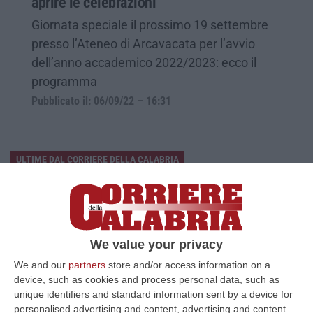
aprire le celebrazioni
Giornata speciale il prossimo 19 settembre
presso l’Ateneo di Arcavacata per l’avvio
dell’anno accademico 2022/2023: ecco il
programma
Pubblicato il: 06/09/22 – 16:31
ULTIME DAL CORRIERE DELLA CALABRIA
Cosenza, Incassa Oltre 245mila Euro Dalla Pensione Del Padre
Deceduto
“CASTROVILLARI Ha continuato a percepire per sette anni la pensione di
anzianità del padre deceduto nel 2019, usufruendone mensilmente e sot…
We value your privacy
06 Agosto, 12:13
We and our
partners
store and/or access information on a
device, such as cookies and process personal data, such as
Appalti Pubblici Gestiti Da Una Struttura “ombra” Tra Sicilia E
unique identifiers and standard information sent by a device for
Reggio Calabria: 12 Misure Cautelari – NOMI
personalised advertising and content, advertising and content