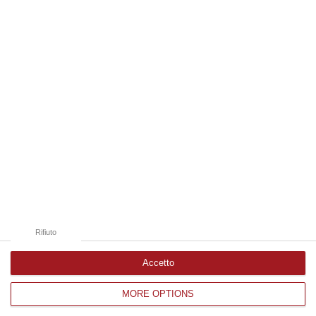
09 Agosto, 19:00
Edizioni provinciali
Catanzaro
Cosenza
Vibo Valentia
Reggio Calabria
Crotone
Rifiuto
Accetto
MORE OPTIONS
Corriere delle Calabria è una testata giornalistica di News&Com S.r.l