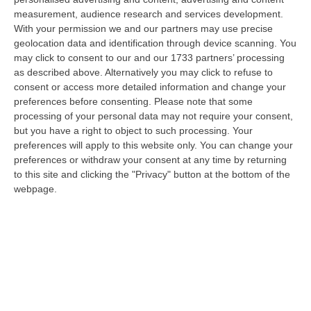
a Reggio Calabria la ministra del lavoro Marina Elvira Calderone. «…
measurement, audience research and services development.
09 Agosto, 20:31
With your permission we and our partners may use precise
geolocation data and identification through device scanning. You
Lavori Al Calopinace, Pititto (Cgil): «Il Caldo Non Ha Colore
may click to consent to our and our 1733 partners’ processing
Politico, Le Regole Valgono Per Tutti Anche Per Il Sindaco»
as described above. Alternatively you may click to refuse to
consent or access more detailed information and change your
“REGGIO CALABRIA “In Calabria, di fronte alle temperature estreme e ai
preferences before consenting.
Please note that some
rischi connessi allo stress termico, è stata adottata – ricorda il Se…
processing of your personal data may not require your consent,
09 Agosto, 20:12
but you have a right to object to such processing. Your
preferences will apply to this website only. You can change your
Un’altra Settimana Di Caldo, Sarà Un Ferragosto A 40 Gradi
preferences or withdraw your consent at any time by returning
“ROMA Breve tregua temporalesca, poi caldo intenso per la settimana di
to this site and clicking the "Privacy" button at the bottom of the
Ferragosto, quando si raggiungeranno i 38-39 gradi in diverse città…
webpage.
09 Agosto, 19:25
Se Il Turismo Delle Radici È Anche Musica: L’11 A San Lucido La
Performance “La Leggenda Di Cilla E I Racconti Del Mare”
“SAN LUCIDO La performance de “La leggenda di Cilla e I racconti del
mare”, l’opera composta dal maestro Maurizio Dones incentrata sulla
cel…