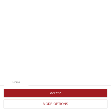
07 Agosto, 20:24
Edizioni provinciali
Catanzaro
Cosenza
Vibo Valentia
Reggio Calabria
Crotone
Rifiuto
Accetto
MORE OPTIONS
Corriere delle Calabria è una testata giornalistica di News&Com S.r.l