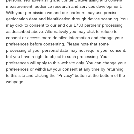
personalised advertising and content, advertising and content
“CATANZARO «Con un importante finanziamento di 800 mila euro, si potrà
measurement, audience research and services development.
dare avvio agli attesi lavori di ristrutturazione della Basilica dell…
With your permission we and our partners may use precise
07 Agosto, 22:02
geolocation data and identification through device scanning. You
may click to consent to our and our 1733 partners’ processing
Renzi: «Conte? Sarebbe Delittuoso Vannaccizzare La Coalizione»
as described above. Alternatively you may click to refuse to
consent or access more detailed information and change your
“ROMA «Conte sta giocando la sua partita, vedremo se le primarie si
preferences before consenting.
Please note that some
faranno, quando e con che formato, se a due Conte-Schlein o se ci
processing of your personal data may not require your consent,
sarann…
but you have a right to object to such processing. Your
07 Agosto, 21:35
preferences will apply to this website only. You can change your
preferences or withdraw your consent at any time by returning
Meteo, Altri 10 Giorni Di Caldo Estremo
to this site and clicking the "Privacy" button at the bottom of the
“ROMA La tregua varrà fino a domani: dopo il record di ieri con il bollino
webpage.
rosso per tutte le 27 città monitorate e oggi con 26 allerte mass…
07 Agosto, 20:33
Torna In Calabria: OSM Cerca Professionisti Calabresi Che Vivono
Al Nord E Che Hanno Voglia Di Rientrare Nella Terra Di Origine
“Se per anni lasciare la Calabria è stata una scelta quasi obbligata oggi è
possibile fare un’inversione di marcia grazie ad OSM Centro Cala…