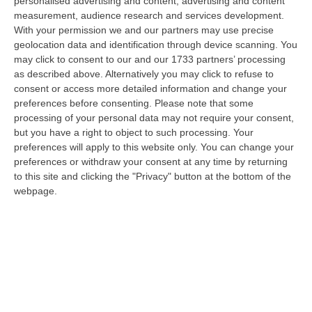
personalised advertising and content, advertising and content
mediatico sul caldo. Tutti i telegiornali hanno dedicato lunghi…
measurement, audience research and services development.
08 Agosto, 9:00
With your permission we and our partners may use precise
geolocation data and identification through device scanning. You
Gioia Tauro, Blitz Ad Alto Impatto Alla Ciambra: 24 Perquisizioni E
may click to consent to our and our 1733 partners’ processing
275 Persone Identificate – VIDEO
as described above. Alternatively you may click to refuse to
consent or access more detailed information and change your
“Maxi servizio congiunto di controllo del territorio nel quartiere Ciambra
preferences before consenting.
Please note that some
di Gioia Tauro, area indicata come ad alta densità criminale. L’o…
processing of your personal data may not require your consent,
08 Agosto, 8:49
but you have a right to object to such processing. Your
preferences will apply to this website only. You can change your
Regione Calabria, Buono Pasto A 8 Euro E Welfare Per I Pendolari:
preferences or withdraw your consent at any time by returning
Il CSA-Cisal Promuove Il Nuovo Contratto Integrativo
to this site and clicking the "Privacy" button at the bottom of the
“Il CSA-Cisal esprime apprezzamento per la sottoscrizione del Contratto
webpage.
collettivo integrativo 2026 del personale del comparto della Regione…
08 Agosto, 8:38
Esodo Estivo, Sabato Da Bollino Nero: Traffico Intenso Verso La
Calabria
“È la giornata più difficile del secondo grande weekend dell’esodo estivo.
Sabato 8 agosto è da bollino nero sulle strade italiane, con il p…