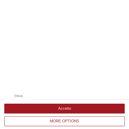
08 Agosto, 7:45
Edizioni provinciali
Catanzaro
Cosenza
Vibo Valentia
Reggio Calabria
Crotone
Rifiuto
Accetto
MORE OPTIONS
Corriere delle Calabria è una testata giornalistica di News&Com S.r.l