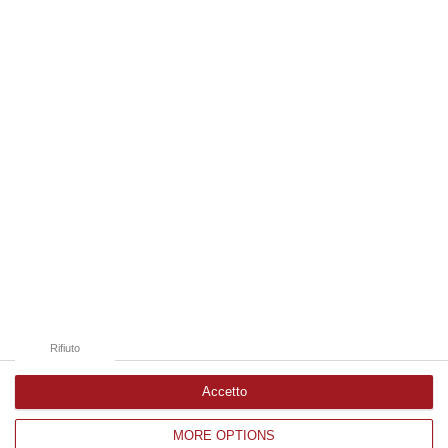
un’imprenditrice che dimostra ogni giorno di saper interpretare al me…
06 Agosto, 18:24
Edizioni provinciali
Catanzaro
Cosenza
Vibo Valentia
Reggio Calabria
Crotone
Rifiuto
Accetto
MORE OPTIONS