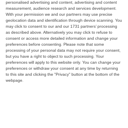
personalised advertising and content, advertising and content
“REGGIO CALABRIA La ministra dell’Università e della ricerca Anna Maria
measurement, audience research and services development.
Bernini ha visitato oggi la Mediterranea di Reggio Calabria, accompa…
With your permission we and our partners may use precise
06 Agosto, 19:49
geolocation data and identification through device scanning. You
may click to consent to our and our 1731 partners’ processing
L’estate Di Sangue Sulle Strade Vibonesi, Le Vite Spezzate Di
as described above. Alternatively you may click to refuse to
Carmelo E Andrea E Una Provincia Sotto Shock
consent or access more detailed information and change your
“VIBO VALENTIA Carmelo aveva 27 anni, Andrea solo 23. Due giovani vite
preferences before consenting.
Please note that some
spezzate, famiglie e comunità sconvolte in una drammatica scia di san…
processing of your personal data may not require your consent,
but you have a right to object to such processing. Your
06 Agosto, 19:10
preferences will apply to this website only. You can change your
preferences or withdraw your consent at any time by returning
Omicidio Di Massimo Speranza “il Brasiliano”, I Dubbi Sul
to this site and clicking the "Privacy" button at the bottom of the
Mandante E Sui Luoghi Delle Riunioni
webpage.
“COSENZA Sono state le dichiarazioni offerte dai collaboratori di
giustizia a consentire alla Distrettuale Antimafia di Catanzaro di ricostr…
06 Agosto, 18:24
Confagricoltura Calabria: Con Alberta Nesci Il Consorzio “Terre Di
Reggio Calabria” Guarda Al Futuro
“LAMEZIA TERME «Alberta Nesci, socia e dirigente di Confagricoltura, è