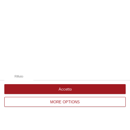
Catanzaro
Cosenza
Vibo Valentia
Reggio Calabria
Crotone
Rifiuto
Accetto
Corriere delle Calabria è una testata giornalistica di News&Com S.r.l
MORE OPTIONS
©2012-
-2026. Tutti i diritti riservati.
P.IVA. 03199620794, Via del mare 6/G, S.Eufemia, Lamezia Terme
(CZ)
Iscrizione tribunale di Lamezia Terme 5/2011 - Direttore