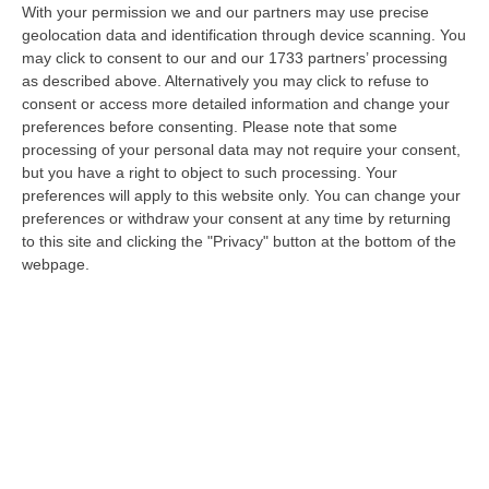
With your permission we and our partners may use precise
“Maxi servizio congiunto di controllo del territorio nel quartiere Ciambra
geolocation data and identification through device scanning. You
di Gioia Tauro, area indicata come ad alta densità criminale. L’o…
may click to consent to our and our 1733 partners’ processing
08 Agosto, 8:49
as described above. Alternatively you may click to refuse to
consent or access more detailed information and change your
Regione Calabria, Buono Pasto A 8 Euro E Welfare Per I Pendolari:
preferences before consenting.
Please note that some
Il CSA-Cisal Promuove Il Nuovo Contratto Integrativo
processing of your personal data may not require your consent,
but you have a right to object to such processing. Your
“Il CSA-Cisal esprime apprezzamento per la sottoscrizione del Contratto
preferences will apply to this website only. You can change your
collettivo integrativo 2026 del personale del comparto della Regione…
preferences or withdraw your consent at any time by returning
08 Agosto, 8:38
to this site and clicking the "Privacy" button at the bottom of the
webpage.
Esodo Estivo, Sabato Da Bollino Nero: Traffico Intenso Verso La
Calabria
“È la giornata più difficile del secondo grande weekend dell’esodo estivo.
Sabato 8 agosto è da bollino nero sulle strade italiane, con il p…
08 Agosto, 7:45
Edizioni provinciali