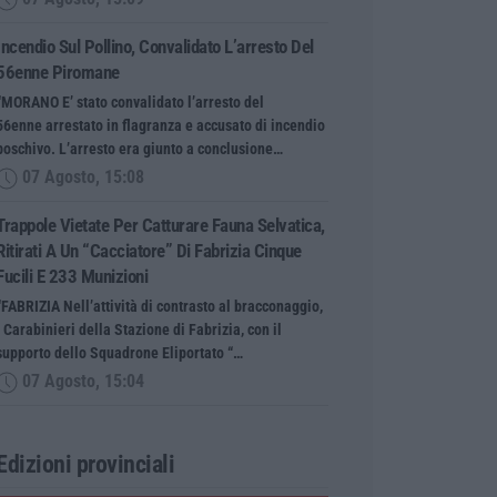
Incendio Sul Pollino, Convalidato L’arresto Del
56enne Piromane
“MORANO E’ stato convalidato l’arresto del
56enne arrestato in flagranza e accusato di incendio
boschivo. L’arresto era giunto a conclusione…
07 Agosto, 15:08
Trappole Vietate Per Catturare Fauna Selvatica,
Ritirati A Un “cacciatore” Di Fabrizia Cinque
Fucili E 233 Munizioni
“FABRIZIA Nell’attività di contrasto al bracconaggio,
i Carabinieri della Stazione di Fabrizia, con il
supporto dello Squadrone Eliportato “…
07 Agosto, 15:04
Edizioni provinciali