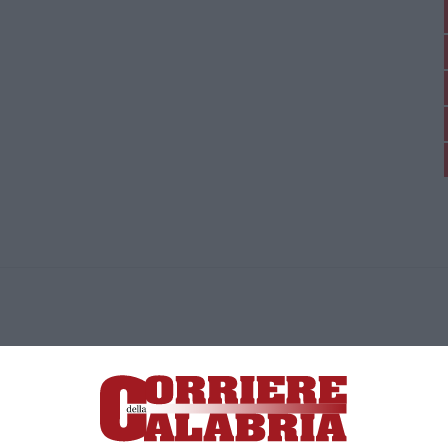
ica di News&Com S.r.l ©2012-
-2026. Tutti i diritti riservati.
ia, Lamezia Terme (CZ)
irettore responsabile Paola Militano |
Privacy