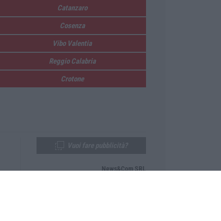
Catanzaro
Cosenza
Vibo Valentia
Reggio Calabria
Crotone
Vuoi fare pubblicità?
News&Com SRL
Telefono:
0968-53665
Email:
newsandcom@gmail.com