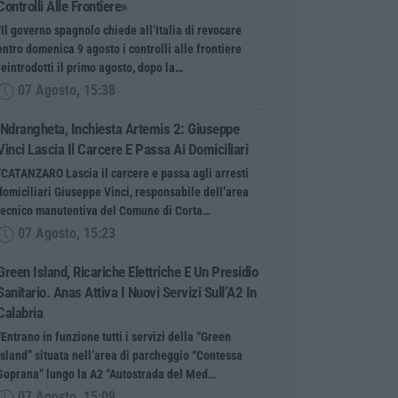
Controlli Alle Frontiere»
“Il governo spagnolo chiede all’Italia di revocare
entro domenica 9 agosto i controlli alle frontiere
reintrodotti il primo agosto, dopo la…
07 Agosto, 15:38
‘Ndrangheta, Inchiesta Artemis 2: Giuseppe
Vinci Lascia Il Carcere E Passa Ai Domiciliari
“CATANZARO Lascia il carcere e passa agli arresti
domiciliari Giuseppe Vinci, responsabile dell’area
tecnico manutentiva del Comune di Corta…
07 Agosto, 15:23
Green Island, Ricariche Elettriche E Un Presidio
Sanitario. Anas Attiva I Nuovi Servizi Sull’A2 In
Calabria
“Entrano in funzione tutti i servizi della “Green
Island” situata nell’area di parcheggio “Contessa
Soprana” lungo la A2 “Autostrada del Med…
07 Agosto, 15:09