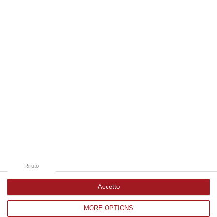
08 Agosto, 22:19
Edizioni provinciali
Catanzaro
Cosenza
Vibo Valentia
Reggio Calabria
Crotone
Rifiuto
Accetto
MORE OPTIONS