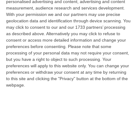
personalised advertising and content, advertising and content
diffusione delle sostanze stupefacenti condotta dai Carabinieri della…
measurement, audience research and services development.
09 Agosto, 7:55
With your permission we and our partners may use precise
geolocation data and identification through device scanning. You
Il Killer Nascosto Nel Buio E La «condanna A Morte» Decisa Dalla
may click to consent to our and our 1733 partners’ processing
Cosca Scalise. Dieci Anni Fa L’omicidio Pagliuso
as described above. Alternatively you may click to refuse to
“LAMEZIA TERME Un foro nella recinzione, un uomo nascosto nel buio e
consent or access more detailed information and change your
tre colpi esplosi in appena due secondi. Francesco Pagliuso non ebbe
preferences before consenting.
Please note that some
ne…
processing of your personal data may not require your consent,
but you have a right to object to such processing. Your
09 Agosto, 7:00
preferences will apply to this website only. You can change your
preferences or withdraw your consent at any time by returning
All’asta Il Pallone Della “mano Di Dio” Di Maradona
to this site and clicking the "Privacy" button at the bottom of the
“ROMA Il pallone con cui Diego Maradona segnò durante la storica
webpage.
vittoria dell’Argentina sull’Inghilterra ai Mondiali del 1986 potrebbe
esse…
08 Agosto, 23:28
Milano, Vannacci Candida Il Generale Burgio
“ROMA “La sfida delle grandi città correremo in tutte le grandi città
Milano, Bologna, Roma e Napoli. Ci presenteremo come Futuro
nazionale…