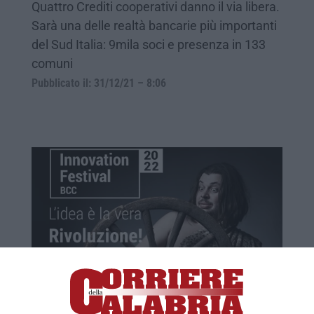
Quattro Crediti cooperativi danno il via libera.
Sarà una delle realtà bancarie più importanti
del Sud Italia: 9mila soci e presenza in 133
comuni
Pubblicato il: 31/12/21 – 8:06
Presentato “l’Innovation Festival Bcc”
promosso dal gruppo Iccrea