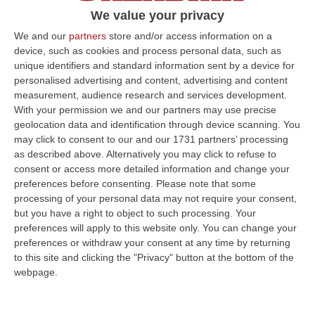
«L’obiettivo è supportare le migliori idee nel
We value your privacy
campo della innovazione tecnologica»
We and our
partners
store and/or access information on a
device, such as cookies and process personal data, such as
Pubblicato il: 26/10/21 – 12:21
unique identifiers and standard information sent by a device for
personalised advertising and content, advertising and content
measurement, audience research and services development.
With your permission we and our partners may use precise
ULTIME DAL CORRIERE DELLA CALABRIA
geolocation data and identification through device scanning. You
may click to consent to our and our 1731 partners’ processing
Dl Sicurezza-Migranti Approvato Alla Camera: È Legge
as described above. Alternatively you may click to refuse to
“ROMA La Camera ha approvato in via definitiva il decreto legge
consent or access more detailed information and change your
sicurezza-migranti con 165 voti a favore e 80 contro. Nel contenuto,
preferences before consenting.
Please note that some
introdu…
processing of your personal data may not require your consent,
06 Agosto, 7:38
but you have a right to object to such processing. Your
preferences will apply to this website only. You can change your
Dal Carcere La Regia Della Coca Per Roma: Le Direttive Via Chat,
preferences or withdraw your consent at any time by returning
Il Carico A Bagnara E L’imprevisto Dell’incidente
to this site and clicking the "Privacy" button at the bottom of the
webpage.
“REGGIO CALABRIA Dieci chili di cocaina diretti nella Capitale e affidati a
un corriere guidato a distanza. Un’operazione di narcotraffico s…
06 Agosto, 7:00