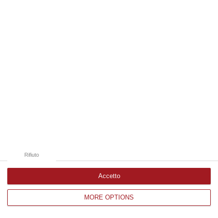
Edizioni provinciali
Catanzaro
Cosenza
Vibo Valentia
Reggio Calabria
Crotone
Rifiuto
Accetto
MORE OPTIONS
Corriere delle Calabria è una testata giornalistica di News&Com S.r.l
©2012-
-2026. Tutti i diritti riservati.