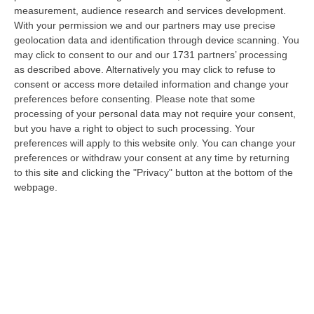
stato arrestato dai carabinieri a Cinquefrondi perché accusato del t…
measurement, audience research and services development.
With your permission we and our partners may use precise
05 Agosto, 22:07
geolocation data and identification through device scanning. You
may click to consent to our and our 1731 partners’ processing
Ciclovia Dei Parchi Della Calabria: Al Via La Messa In Sicurezza
as described above. Alternatively you may click to refuse to
Del Tratto Fabrizia – Serra San Bruno
consent or access more detailed information and change your
“SERRA SAN BRUNO Partono i lavori di riqualificazione e miglioramento
preferences before consenting.
Please note that some
della sicurezza lungo la Ciclovia dei Parchi della Calabria, concentra…
processing of your personal data may not require your consent,
05 Agosto, 21:56
but you have a right to object to such processing. Your
preferences will apply to this website only. You can change your
Tari, Senese: «Rendere Efficiente Il Sistema Per Ridurre I Costi
preferences or withdraw your consent at any time by returning
Per I Cittadini E Aumentare I Salari»
to this site and clicking the "Privacy" button at the bottom of the
webpage.
“CATANZARO A Lamezia Terme la Tari aumenta del 6,2% per le famiglie e
del 17% per le imprese; a Crotone del 6,9%; a Catanzaro dell’1,63%. A…
05 Agosto, 21:23
Delmastro, No All’acquisizione Delle Chat. Bagarre Alla Camera
“ROMA L’Aula della Camera, a scrutinio segreto, ha confermato quanto
già votato dalla Giunta delle autorizzazioni, non consentendo alla magi…
05 Agosto, 21:07