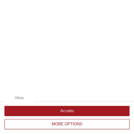
06 Agosto, 12:13
Edizioni provinciali
Catanzaro
Cosenza
Vibo Valentia
Reggio Calabria
Crotone
Rifiuto
Accetto
MORE OPTIONS
Corriere delle Calabria è una testata giornalistica di News&Com S.r.l