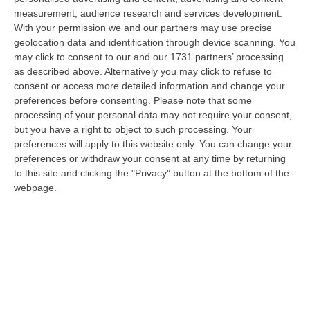
Calabria è un caso di crescita esponenziale della presenza e dei f…
measurement, audience research and services development.
06 Agosto, 13:09
With your permission we and our partners may use precise
geolocation data and identification through device scanning. You
Turismo In Calabria, La Crescita Dei Tre Aeroporti Traina Il
may click to consent to our and our 1731 partners’ processing
Settore. E Aumentano Gli Stranieri
as described above. Alternatively you may click to refuse to
“FALERNA Studiare, calcolare e valutare l’impatto economico delle
consent or access more detailed information and change your
iniziative e degli investimenti in Destination Marketing sull’attrattività…
preferences before consenting.
Please note that some
processing of your personal data may not require your consent,
06 Agosto, 13:01
but you have a right to object to such processing. Your
preferences will apply to this website only. You can change your
Sì Della Camera Al Coltivaitalia, Confagricoltura: «Subito Il Voto
preferences or withdraw your consent at any time by returning
Definitivo In Senato»
to this site and clicking the "Privacy" button at the bottom of the
“Confagricoltura commenta positivamente l’approvazione alla Camera
webpage.
del disegno di legge Coltivaitalia. «Grazie all’impegno del ministro, Fra…
06 Agosto, 12:49
Cosenza, Incassa Oltre 245mila Euro Dalla Pensione Del Padre
Deceduto
“CASTROVILLARI Ha continuato a percepire per sette anni la pensione di
anzianità del padre deceduto nel 2019, usufruendone mensilmente e sot…