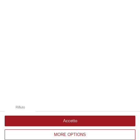
08 Agosto, 18:15
Edizioni provinciali
Catanzaro
Cosenza
Vibo Valentia
Reggio Calabria
Crotone
Rifiuto
Accetto
MORE OPTIONS