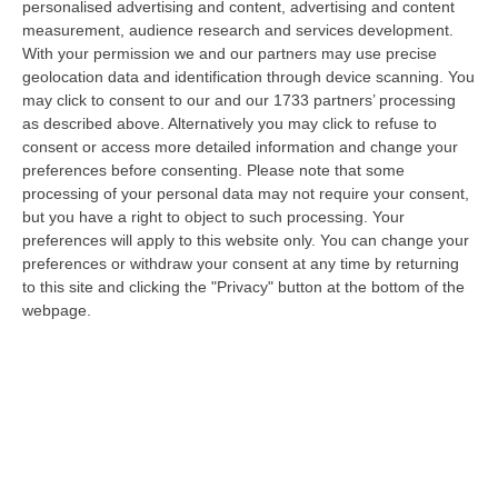
personalised advertising and content, advertising and content
08 Agosto, 19:27
measurement, audience research and services development.
With your permission we and our partners may use precise
Diamante, Ecco L’ordinanza Sul Divieto Per I 14enni In Strada
geolocation data and identification through device scanning. You
Senza Accompagnamento
may click to consent to our and our 1733 partners’ processing
“DIAMANTE (COSENZA) Tutela dei minori, contrasto ai fenomeni di
as described above. Alternatively you may click to refuse to
disagio e devianza minorile, sicurezza e decoro urbano, fruizione serena
consent or access more detailed information and change your
del…
preferences before consenting.
Please note that some
08 Agosto, 18:40
processing of your personal data may not require your consent,
but you have a right to object to such processing. Your
La Denuncia Di Si-Avs Calabria: «Bloccate In Mezzo Al Mare Oltre
preferences will apply to this website only. You can change your
preferences or withdraw your consent at any time by returning
500 Persone Dirette Al Corteo No Ponte»
to this site and clicking the "Privacy" button at the bottom of the
“LAMEZIA TERME Il segretario regionale Sinistra Italiana Avs
webpage.
della Calabria, Fernando Pignataro, in una nota ha segnala il ritardo con
il q…
08 Agosto, 18:25
Incidente Coinvolge Tre Auto Sull’A2: Due Feriti E Traffico
Rallentato Tra Altilia Grimaldi E San Mango
“LAMEZIA TERME A causa di un incidente che ha visto il coinvolgimento
di tre veicoli e il ferimento di due persone, si sono registrati oggi…