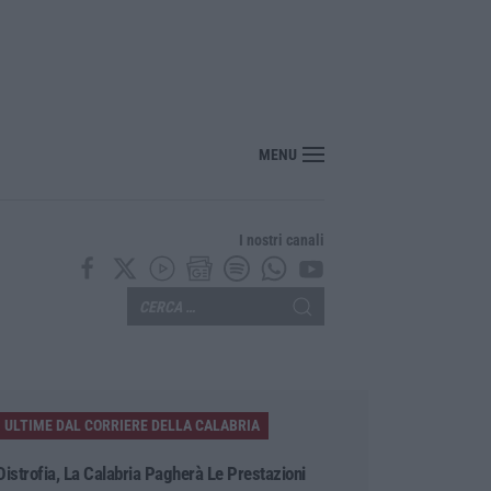
, «guardiani» imposti, armi e affari nei villaggi turistici: il sistema degli Anell
MENU
I nostri canali
ULTIME DAL CORRIERE DELLA CALABRIA
Distrofia, La Calabria Pagherà Le Prestazioni