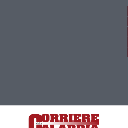
ica di News&Com S.r.l ©2012-
-2026. Tutti i diritti riservati.
ia, Lamezia Terme (CZ)
irettore responsabile Paola Militano |
Privacy