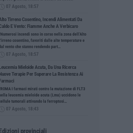
07 Agosto, 18:57
Alto Tirreno Cosentino, Incendi Alimentati Da
Caldo E Vento: Fiamme Anche A Verbicaro
“Numerosi incendi sono in corso nella zona dell’Alto
Tirreno cosentino, favoriti dalle alte temperature e
dal vento che stanno rendendo part…
07 Agosto, 18:57
Leucemia Mieloide Acuta, Da Una Ricerca
Nuove Terapie Per Superare La Resistenza Ai
Farmaci
“ROMA I farmaci mirati contro la mutazione di FLT3
nella leucemia mieloide acuta (Lma) uccidono le
cellule tumorali attivando la ferroptosi…
07 Agosto, 18:43
Edizioni provinciali