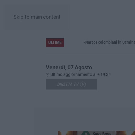
Skip to main content
ULTIME
Distrofia, la Calabria pagherà le prestazioni oltre limiti di spesa per i pazienti curati in Emilia Romagna
«Narcos colombiani in Ucraina per add
Venerdì, 07 Agosto
Ultimo aggiornamento alle 19:34
DIRETTA TV