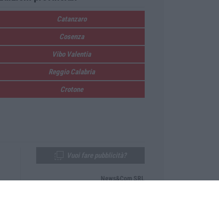
Catanzaro
Cosenza
Vibo Valentia
Reggio Calabria
Crotone
Vuoi fare pubblicità?
News&Com SRL
Telefono:
0968-53665
Email:
newsandcom@gmail.com