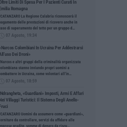
Oltre Limiti Di Spesa Per I Pazienti Curati In
Emilia Romagna
“CATANZARO La Regione Calabria riconoscerà il
pagamento delle prestazioni di ricovero anche in
caso di superamento del tetto per un gruppo d…
07 Agosto, 19:34
«Narcos Colombiani In Ucraina Per Addestrarsi
All’uso Dei Droni»
“Narcos e altri gruppi della criminalità organizzata
colombiana stanno inviando propri uomini a
combattere in Ucraina, come volontari all’in…
07 Agosto, 18:59
’Ndrangheta, «guardiani» Imposti, Armi E Affari
Nei Villaggi Turistici: Il Sistema Degli Anello-
Fruci
“CATANZARO Uomini da assumere come «guardiani»,
forniture da controllare, servizi da affidare alle
imprese gradite, somme di denaro da riscu…