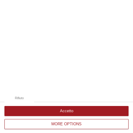
08 Agosto, 19:38
Edizioni provinciali
Catanzaro
Cosenza
Vibo Valentia
Reggio Calabria
Crotone
Rifiuto
Accetto
MORE OPTIONS
Corriere delle Calabria è una testata giornalistica di News&Com S.r.l