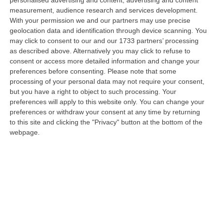
Milano, Bologna, Roma e Napoli. Ci presenteremo come Futuro
measurement, audience research and services development.
nazionale…
With your permission we and our partners may use precise
08 Agosto, 22:19
geolocation data and identification through device scanning. You
may click to consent to our and our 1733 partners’ processing
Messina, I “No Ponte” Di Nuovo In Marcia
as described above. Alternatively you may click to refuse to
consent or access more detailed information and change your
“MESSINA “Chiediamo che venga chiusa la società Stretto di Messina. La
preferences before consenting.
Please note that some
liquidazione era stata già indicata dal governo Monti nel 2013, e la…
processing of your personal data may not require your consent,
08 Agosto, 21:20
but you have a right to object to such processing. Your
preferences will apply to this website only. You can change your
Vinitaly And The City A Reggio: Il Grande Abbraccio Tra Identità
preferences or withdraw your consent at any time by returning
Del Territorio, Storia E Cultura – FOTO
to this site and clicking the "Privacy" button at the bottom of the
“REGGIO CALABRIA Vinitaly and the City arriva a Reggio Calabria. Dopo il
webpage.
successo dell’edizione di Sibari, dove la manifestazione ha fatto s…
08 Agosto, 20:47
Pride, La “prima Volta” Dell’onda Arcobaleno A Catanzaro. In
Migliaia In Marcia Per I Diritti E La Libertà – FOTO
“CATANZARO Una prima volta destinata a lasciare un segno nella storia
della città. Catanzaro oggi celebra il suo primo Pride: colori, musica…