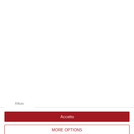
i…
08 Agosto, 10:58
Edizioni provinciali
Catanzaro
Cosenza
Vibo Valentia
Reggio Calabria
Crotone
Rifiuto
Accetto
MORE OPTIONS