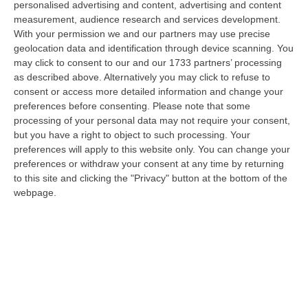
personalised advertising and content, advertising and content
disposto l’autopsia sul corpo di Antonino Fabio Calabrò, l’elettricista d…
measurement, audience research and services development.
08 Agosto, 12:09
With your permission we and our partners may use precise
geolocation data and identification through device scanning. You
Cresce L’attesa Per La XXV Festa Nazionale Dello Stocco Di
may click to consent to our and our 1733 partners’ processing
Cittanova
as described above. Alternatively you may click to refuse to
“CITTANOVA E’ già iniziato il conto alla rovescia in vista della XXV Festa
consent or access more detailed information and change your
Nazionale dello Stocco di Cittanova. Il celebre evento dell’estat…
preferences before consenting.
Please note that some
processing of your personal data may not require your consent,
08 Agosto, 11:40
but you have a right to object to such processing. Your
preferences will apply to this website only. You can change your
Vinitaly A Reggio Calabria, Cisl E Fai Cisl: «Occasione Di Grande
preferences or withdraw your consent at any time by returning
Rilievo Per Il Territorio»
to this site and clicking the "Privacy" button at the bottom of the
“REGGIO CALABRIA L’approdo di Vinitaly a Reggio Calabria rappresenta
webpage.
un’occasione di grande rilievo per il territorio metropolitano e per l’…
08 Agosto, 11:04
Università, Il Mur Aumenta Le Risorse Per Gli Atenei Della
Calabria. Assegnati 199 Milioni Di Euro
“ROMA Aumentano le risorse al sistema universitario calabrese. Il
Ministro dell’Università e della Ricerca, Anna Maria Bernini, ha firmato