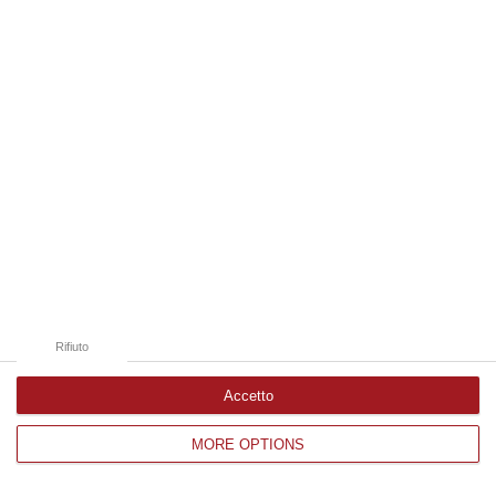
Edizioni provinciali
Catanzaro
Cosenza
Vibo Valentia
Reggio Calabria
Crotone
Rifiuto
Accetto
MORE OPTIONS
Corriere delle Calabria è una testata giornalistica di News&Com S.r.l
©2012-
-2026. Tutti i diritti riservati.