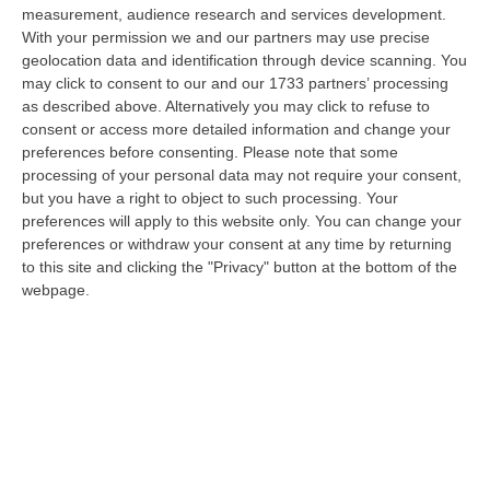
08 Agosto, 7:13
measurement, audience research and services development.
With your permission we and our partners may use precise
’Ndrangheta, Cellule Calabresi Nel Nuovo Hub Africano Della
geolocation data and identification through device scanning. You
Cocaina: Il Senegal Crocevia Verso L’Europa
may click to consent to our and our 1733 partners’ processing
as described above. Alternatively you may click to refuse to
“LAMEZIA TERME Il controllo parte dai porti dell’America Latina,
consent or access more detailed information and change your
attraversa l’Atlantico, fa tappa lungo le coste dell’Africa occidentale e p…
preferences before consenting.
Please note that some
08 Agosto, 6:55
processing of your personal data may not require your consent,
but you have a right to object to such processing. Your
Discussione Sulla Proposta Di Legge Regionale Sugli Idonei Della
preferences will apply to this website only. You can change your
Pa In Calabria
preferences or withdraw your consent at any time by returning
“Riceviamo e pubblichiamo Noi idonei del Concorso per 54 posti della
to this site and clicking the "Privacy" button at the bottom of the
Regione Calabria siamo tra i potenziali beneficiari della proposta d…
webpage.
07 Agosto, 22:35
Basilica Dell’Immacolata Concezione Di Catanzaro, Ferro:
«finanziamento Da 800 Mila Euro»
“CATANZARO «Con un importante finanziamento di 800mila euro, si potrà
dare avvio agli attesi lavori di ristrutturazione della Basilica dell’…
07 Agosto, 22:02