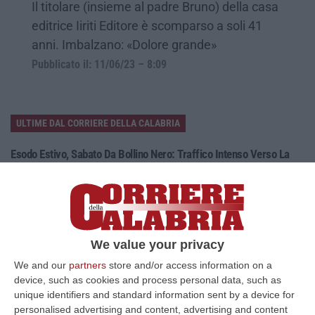
Il titolare (insieme al padre Bruno) della casa
editrice Iiriti Editore è scomparso a soli 41
anni. Imbalzano: «Dolore grande»
Pubblicato il: 11/06/23 – 8:09
ULTIME DAL CORRIERE DELLA CALABRIA
Esodo Estivo, Sabato Da Bollino Nero: Traffico Intenso Verso La
Calabria
“È la giornata più difficile del secondo grande weekend dell’esodo estivo.
Sabato 8 agosto è da bollino nero sulle strade italiane, con il p…
08 Agosto, 7:45
We value your privacy
Tragico Incidente Sulla Statale 106 A Pietragrande, Un Morto E Tre
We and our
partners
store and/or access information on a
Feriti
device, such as cookies and process personal data, such as
“Grave incidente stradale sulla Statale 106, nei pressi dello svincolo per
unique identifiers and standard information sent by a device for
Pietragrande, nel Catanzarese. Nel violento impatto, che ha coinv…
personalised advertising and content, advertising and content