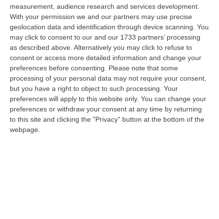
dare avvio agli attesi lavori di ristrutturazione della Basilica dell…
measurement, audience research and services development.
07 Agosto, 22:02
With your permission we and our partners may use precise
geolocation data and identification through device scanning. You
Renzi: «Conte? Sarebbe Delittuoso Vannaccizzare La Coalizione»
may click to consent to our and our 1733 partners’ processing
as described above. Alternatively you may click to refuse to
“ROMA «Conte sta giocando la sua partita, vedremo se le primarie si
consent or access more detailed information and change your
faranno, quando e con che formato, se a due Conte-Schlein o se ci
preferences before consenting.
Please note that some
sarann…
processing of your personal data may not require your consent,
07 Agosto, 21:35
but you have a right to object to such processing. Your
preferences will apply to this website only. You can change your
Meteo, Altri 10 Giorni Di Caldo Estremo
preferences or withdraw your consent at any time by returning
“ROMA La tregua varrà fino a domani: dopo il record di ieri con il bollino
to this site and clicking the "Privacy" button at the bottom of the
rosso per tutte le 27 città monitorate e oggi con 26 allerte mass…
webpage.
07 Agosto, 20:33
Torna In Calabria: OSM Cerca Professionisti Calabresi Che Vivono
Al Nord E Che Hanno Voglia Di Rientrare Nella Terra Di Origine
“Se per anni lasciare la Calabria è stata una scelta quasi obbligata oggi è
possibile fare un’inversione di marcia grazie ad OSM Centro Cala…
07 Agosto, 20:24