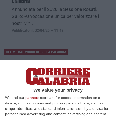
Calabria
Annunciata per il 2026 la Sessione Rosati.
Gallo: «Un’occasione unica per valorizzare i
nostri vini»
Pubblicato il: 02/04/25 – 11:48
ULTIME DAL CORRIERE DELLA CALABRIA
Discussione Sulla Proposta Di Legge Regionale Sugli Idonei Della
Pa In Calabria
“Riceviamo e pubblichiamo Noi idonei del Concorso per 54 posti della
Regione Calabria siamo tra i potenziali beneficiari della proposta d…
07 Agosto, 22:35
We value your privacy
We and our
partners
store and/or access information on a
Basilica Dell’Immacolata Concezione Di Catanzaro, Ferro:
device, such as cookies and process personal data, such as
«finanziamento Da 800 Milioni Di Euro»
unique identifiers and standard information sent by a device for
“CATANZARO «Con un importante finanziamento di 800 mila euro, si potrà
personalised advertising and content, advertising and content