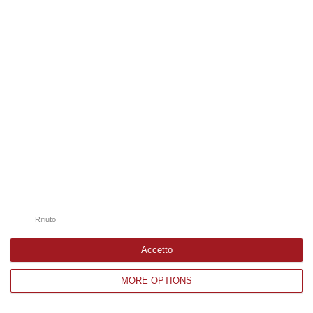
Edizioni provinciali
Catanzaro
Cosenza
Vibo Valentia
Reggio Calabria
Crotone
Rifiuto
Accetto
MORE OPTIONS
Corriere delle Calabria è una testata giornalistica di News&Com S.r.l
©2012-
-2026. Tutti i diritti riservati.