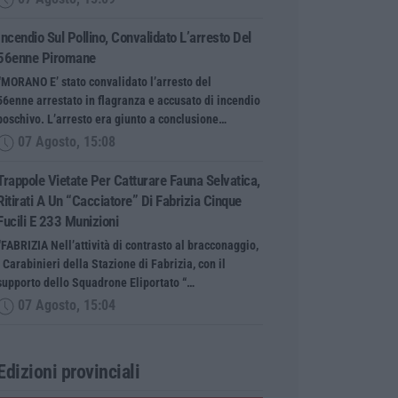
Incendio Sul Pollino, Convalidato L’arresto Del
56enne Piromane
“MORANO E’ stato convalidato l’arresto del
56enne arrestato in flagranza e accusato di incendio
boschivo. L’arresto era giunto a conclusione…
07 Agosto, 15:08
Trappole Vietate Per Catturare Fauna Selvatica,
Ritirati A Un “cacciatore” Di Fabrizia Cinque
Fucili E 233 Munizioni
“FABRIZIA Nell’attività di contrasto al bracconaggio,
i Carabinieri della Stazione di Fabrizia, con il
supporto dello Squadrone Eliportato “…
07 Agosto, 15:04
Edizioni provinciali