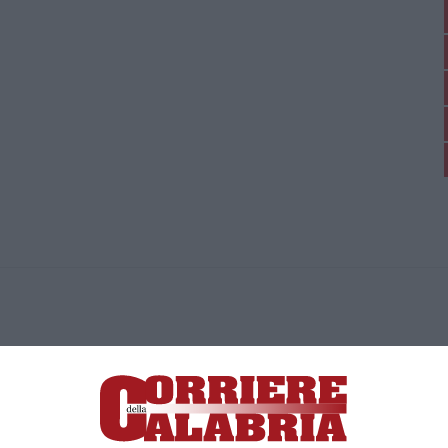
ica di News&Com S.r.l ©2012-
-2026. Tutti i diritti riservati.
ia, Lamezia Terme (CZ)
irettore responsabile Paola Militano |
Privacy