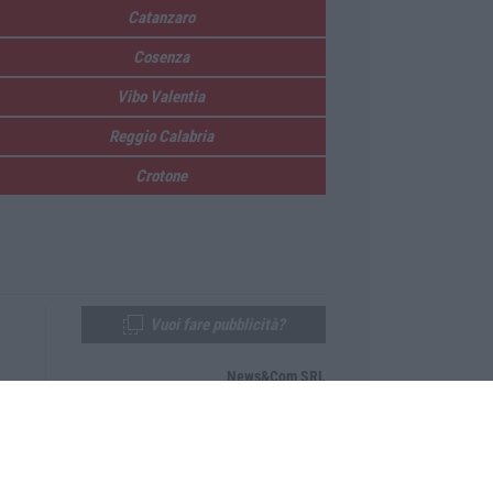
Catanzaro
Cosenza
Vibo Valentia
Reggio Calabria
Crotone
Vuoi fare pubblicità?
News&Com SRL
Telefono:
0968-53665
Email:
newsandcom@gmail.com