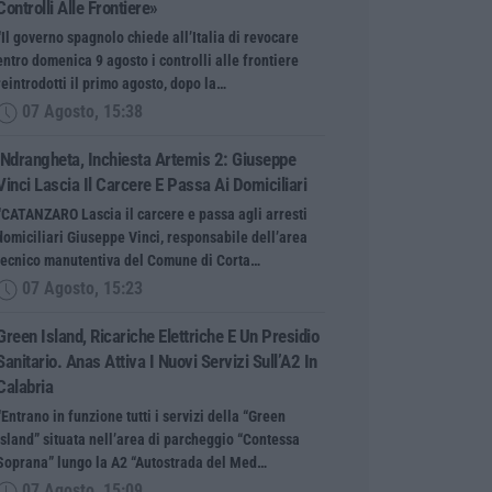
Controlli Alle Frontiere»
“Il governo spagnolo chiede all’Italia di revocare
entro domenica 9 agosto i controlli alle frontiere
reintrodotti il primo agosto, dopo la…
07 Agosto, 15:38
‘Ndrangheta, Inchiesta Artemis 2: Giuseppe
Vinci Lascia Il Carcere E Passa Ai Domiciliari
“CATANZARO Lascia il carcere e passa agli arresti
domiciliari Giuseppe Vinci, responsabile dell’area
tecnico manutentiva del Comune di Corta…
07 Agosto, 15:23
Green Island, Ricariche Elettriche E Un Presidio
Sanitario. Anas Attiva I Nuovi Servizi Sull’A2 In
Calabria
“Entrano in funzione tutti i servizi della “Green
Island” situata nell’area di parcheggio “Contessa
Soprana” lungo la A2 “Autostrada del Med…
07 Agosto, 15:09