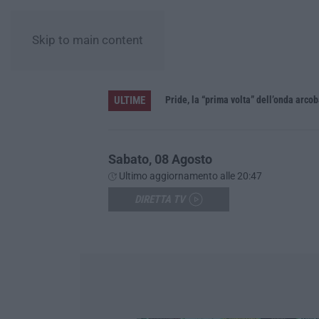
Skip to main content
ULTIME
Vinitaly and the City a Reggio: il grande abbraccio tra identità del territorio, storia e cultura – FOTO
Sabato, 08 Agosto
Ultimo aggiornamento alle 20:47
DIRETTA TV