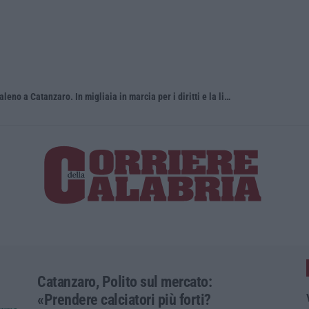
Pride, la “prima volta” dell’onda arcobaleno a Catanzaro. In migliaia in marcia per i diritti e la libertà – FOTO
«Per riapri
Catanzaro, Polito sul mercato:
«Prendere calciatori più forti?