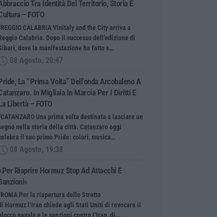
Abbraccio Tra Identità Del Territorio, Storia E
Cultura – FOTO
“REGGIO CALABRIA Vinitaly and the City arriva a
Reggio Calabria. Dopo il successo dell’edizione di
Sibari, dove la manifestazione ha fatto s…
08 Agosto, 20:47
Pride, La “prima Volta” Dell’onda Arcobaleno A
Catanzaro. In Migliaia In Marcia Per I Diritti E
La Libertà – FOTO
“CATANZARO Una prima volta destinata a lasciare un
segno nella storia della città. Catanzaro oggi
celebra il suo primo Pride: colori, musica…
08 Agosto, 19:38
«Per Riaprire Hormuz Stop Ad Attacchi E
Sanzioni»
“ROMA Per la riapertura dello Stretto
di Hormuz l’Iran chiede agli Stati Uniti di revocare il
blocco navale e le sanzioni contro l’Iran, di…