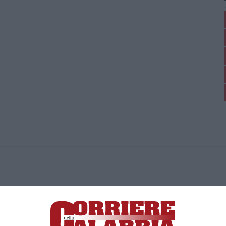
ica di News&Com S.r.l ©2012-
-2026. Tutti i diritti riservati.
ia, Lamezia Terme (CZ)
irettore responsabile Paola Militano |
Privacy