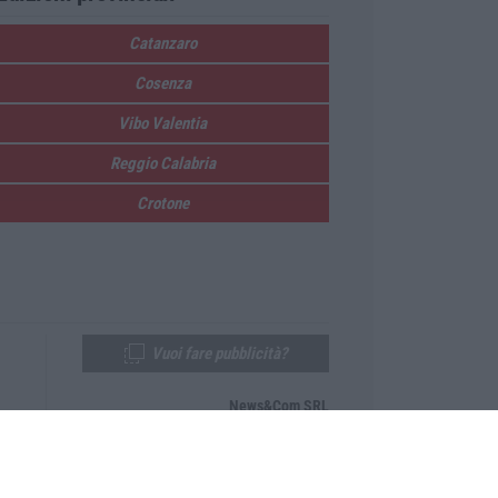
Catanzaro
Cosenza
Vibo Valentia
Reggio Calabria
Crotone
Vuoi fare pubblicità?
News&Com SRL
Telefono:
0968-53665
Email:
newsandcom@gmail.com