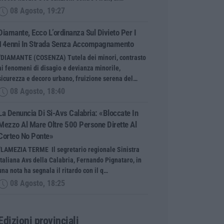
08 Agosto, 19:27
Diamante, Ecco L’ordinanza Sul Divieto Per I
14enni In Strada Senza Accompagnamento
“DIAMANTE (COSENZA) Tutela dei minori, contrasto
ai fenomeni di disagio e devianza minorile,
sicurezza e decoro urbano, fruizione serena del…
08 Agosto, 18:40
La Denuncia Di Si-Avs Calabria: «Bloccate In
Mezzo Al Mare Oltre 500 Persone Dirette Al
Corteo No Ponte»
“LAMEZIA TERME Il segretario regionale Sinistra
Italiana Avs della Calabria, Fernando Pignataro, in
una nota ha segnala il ritardo con il q…
08 Agosto, 18:25
Edizioni provinciali