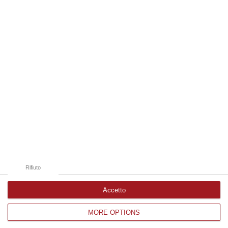
09 Agosto, 9:32
Edizioni provinciali
Catanzaro
Cosenza
Vibo Valentia
Reggio Calabria
Crotone
Rifiuto
Accetto
MORE OPTIONS
Corriere delle Calabria è una testata giornalistica di News&Com S.r.l