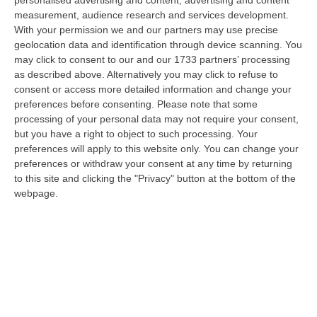
“giudice solo”, come era stato ribattezzato, Antonino Scopelliti…
measurement, audience research and services development.
09 Agosto, 10:31
With your permission we and our partners may use precise
geolocation data and identification through device scanning. You
Vinitaly A Reggio, Caligiuri: «Una Calabria Straordinaria Che
may click to consent to our and our 1733 partners’ processing
Merita Di Essere Rappresentata Nel Modo Giusto»
as described above. Alternatively you may click to refuse to
consent or access more detailed information and change your
“REGGIO CALABRIA Due giorni di vino, storia ed esposizioni delle
preferences before consenting.
Please note that some
eccellenze calabresi. Tutto in «un territorio che è meraviglioso, sul
processing of your personal data may not require your consent,
lungo…
but you have a right to object to such processing. Your
09 Agosto, 10:12
preferences will apply to this website only. You can change your
preferences or withdraw your consent at any time by returning
Rissa Tra Tifosi Durante Real Polistena-Sinopolese, Emessi Due
to this site and clicking the "Privacy" button at the bottom of the
Daspo
webpage.
“La polizia ha notificato due provvedimenti di daspo, emessi dalla
Questura di Reggio Calabria a fine luglio, nei confronti di tifosi ritenu…
09 Agosto, 9:36
Truffa Tramite False Piattaforme Di Criptovalute, Due Indagati
“Le criptovalute continuano a rappresentare uno degli strumenti più
frequentemente utilizzati dai truffatori per attirare potenziali vittime…