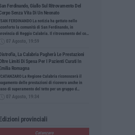
San Ferdinando, Giallo Sul Ritrovamento Del
Corpo Senza Vita Di Un Neonato
“SAN FERDINANDO La notizia ha gettato nello
sconforto la comunità di San Ferdinando, in
provincia di Reggio Calabria. Il ritrovamento del co…
07 Agosto, 19:59
Distrofia, La Calabria Pagherà Le Prestazioni
Oltre Limiti Di Spesa Per I Pazienti Curati In
Emilia Romagna
“CATANZARO La Regione Calabria riconoscerà il
pagamento delle prestazioni di ricovero anche in
caso di superamento del tetto per un gruppo d…
07 Agosto, 19:34
Edizioni provinciali
Catanzaro