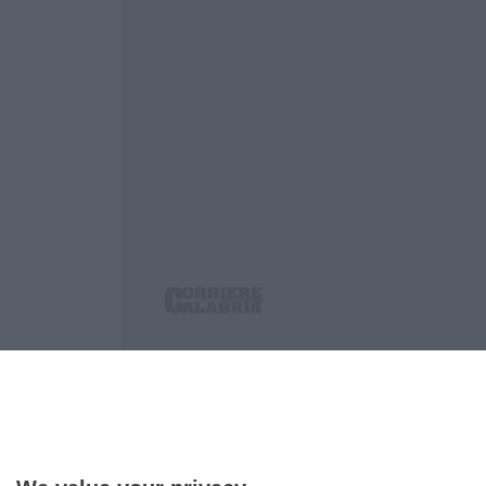
Corriere delle Calabria è una testata giornalist
P.IVA. 03199620794, Via del mare 6/G, S.Eufem
Iscrizione tribunale di Lamezia Terme 5/2011 - D
Effettua una ricerca sul Corriere delle Calabria