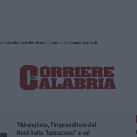
Torna in Calabria: OSM cerca professionisti calabresi che vivono al nord e che hanno voglia di rientrare nella terra di origine
Tragedia a 
‘Ndrangheta, l’imprenditore del
Nord Italia “battezzato” e «al