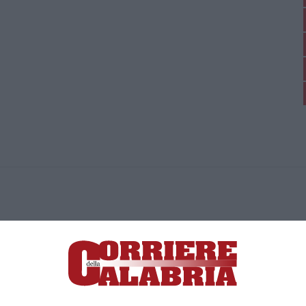
ica di News&Com S.r.l ©2012-
-2026. Tutti i diritti riservati.
ia, Lamezia Terme (CZ)
irettore responsabile Paola Militano |
Privacy