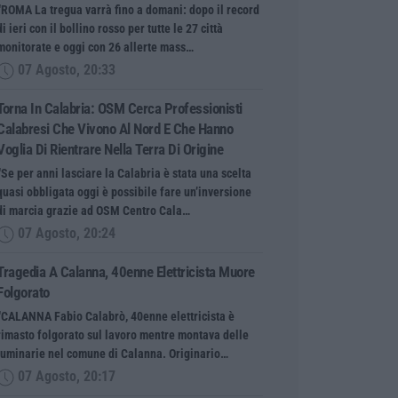
“ROMA La tregua varrà fino a domani: dopo il record
di ieri con il bollino rosso per tutte le 27 città
monitorate e oggi con 26 allerte mass…
07 Agosto, 20:33
Torna In Calabria: OSM Cerca Professionisti
Calabresi Che Vivono Al Nord E Che Hanno
Voglia Di Rientrare Nella Terra Di Origine
“Se per anni lasciare la Calabria è stata una scelta
quasi obbligata oggi è possibile fare un’inversione
di marcia grazie ad OSM Centro Cala…
07 Agosto, 20:24
Tragedia A Calanna, 40enne Elettricista Muore
Folgorato
“CALANNA Fabio Calabrò, 40enne elettricista è
rimasto folgorato sul lavoro mentre montava delle
luminarie nel comune di Calanna. Originario…
07 Agosto, 20:17