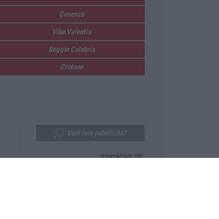
Cosenza
Vibo Valentia
Reggio Calabria
Crotone
Vuoi fare pubblicità?
News&Com SRL
Telefono:
0968-53665
Email:
newsandcom@gmail.com