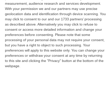
07 Agosto, 15:08
measurement, audience research and services development.
With your permission we and our partners may use precise
Trappole Vietate Per Catturare Fauna Selvatica, Ritirati A Un
geolocation data and identification through device scanning. You
“cacciatore” Di Fabrizia Cinque Fucili E 233 Munizioni
may click to consent to our and our 1733 partners’ processing
as described above. Alternatively you may click to refuse to
“FABRIZIA Nell’attività di contrasto al bracconaggio, i Carabinieri della
consent or access more detailed information and change your
Stazione di Fabrizia, con il supporto dello Squadrone Eliportato “…
preferences before consenting.
Please note that some
07 Agosto, 15:04
processing of your personal data may not require your consent,
but you have a right to object to such processing. Your
«No Alla Cancellazione Della Legge Sulla Fusione Dei Comuni,
preferences will apply to this website only. You can change your
Prima Si Ascoltino I Sindaci»
preferences or withdraw your consent at any time by returning
“REGGIO CALABRIA «Non si può sostenere che in Calabria ci siano troppi
to this site and clicking the "Privacy" button at the bottom of the
Comuni e che sia necessario favorire fusioni e gestione associata dei…
webpage.
07 Agosto, 15:03
Beni Culturali, Arrivano In Calabria 5,8 Milioni Di Euro. Ecco Gli
Interventi Previsti
“«In arrivo in Calabria 5.785.112 di euro per le annualità 2025-2027,
sbloccati ora in via definitiva, grazie al Piano Strategico “Grandi pr…
07 Agosto, 14:53