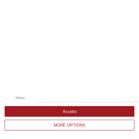
Edizioni provinciali
Catanzaro
Cosenza
Vibo Valentia
Reggio Calabria
Crotone
Rifiuto
Accetto
MORE OPTIONS
Corriere delle Calabria è una testata giornalistica di News&Com S.r.l
©2012-
-2026. Tutti i diritti riservati.