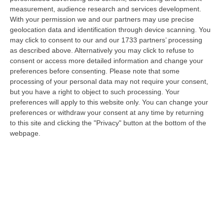
09 Agosto, 7:55
measurement, audience research and services development.
With your permission we and our partners may use precise
Il Killer Nascosto Nel Buio E La «condanna A Morte» Decisa Dalla
geolocation data and identification through device scanning. You
Cosca Scalise. Dieci Anni Fa L’omicidio Pagliuso
may click to consent to our and our 1733 partners’ processing
“LAMEZIA TERME Un foro nella recinzione, un uomo nascosto nel buio e
as described above. Alternatively you may click to refuse to
tre colpi esplosi in appena due secondi. Francesco Pagliuso non ebbe
consent or access more detailed information and change your
ne…
preferences before consenting.
Please note that some
processing of your personal data may not require your consent,
09 Agosto, 7:00
but you have a right to object to such processing. Your
preferences will apply to this website only. You can change your
All’asta Il Pallone Della “mano Di Dio” Di Maradona
preferences or withdraw your consent at any time by returning
“ROMA Il pallone con cui Diego Maradona segnò durante la storica
to this site and clicking the "Privacy" button at the bottom of the
vittoria dell’Argentina sull’Inghilterra ai Mondiali del 1986 potrebbe
webpage.
esse…
08 Agosto, 23:28
Milano, Vannacci Candida Il Generale Burgio
“ROMA “La sfida delle grandi città correremo in tutte le grandi città
Milano, Bologna, Roma e Napoli. Ci presenteremo come Futuro
nazionale…
08 Agosto, 22:19