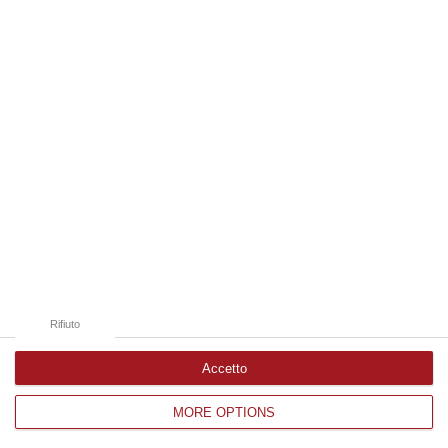
Edizioni provinciali
Catanzaro
Cosenza
Vibo Valentia
Reggio Calabria
Crotone
Rifiuto
Accetto
MORE OPTIONS
Corriere delle Calabria è una testata giornalistica di News&Com S.r.l