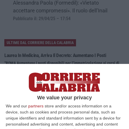
Alessandra Paola (Formedil): «Vietato
accettare compromessi». Il ruolo dell’Inail
Pubblicato il: 29/04/25 – 17:54
ULTIME DAL CORRIERE DELLA CALABRIA
Laurea In Medicina, Arriva Il Decreto: Aumentano I Posti
“ROMA Aumentano i posti disponibili per l’immatricolazione ai corsi di
laurea magistrale in Medicina e Chirurgia, Odontoiatria e Protesi den…
06 Agosto, 20:49
La Rivista “America Journals” Celebra Lo Stilista Anton Giulio
Grande
We value your privacy
“«Rinomato per la sua impeccabile maestria artigianale e la sua
We and our
partners
store and/or access information on a
creatività visionaria, ha trasformato la moda italiana in un’espressione
device, such as cookies and process personal data, such as
dur…
unique identifiers and standard information sent by a device for
06 Agosto, 20:48
personalised advertising and content, advertising and content