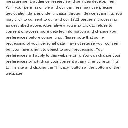
measurement, audience research and services development.
Dai Piani Per Il Rischio Sismico Al Welfare, I Provvedimenti
With your permission we and our partners may use precise
Approvati Dalla Giunta Regionale
geolocation data and identification through device scanning. You
may click to consent to our and our 1731 partners’ processing
“CATANZARO La Giunta della Regione Calabria, nella seduta odierna, su
as described above. Alternatively you may click to refuse to
proposta del presidente Roberto Occhiuto, ha approvato il nuovo Protoc…
consent or access more detailed information and change your
06 Agosto, 20:03
preferences before consenting.
Please note that some
processing of your personal data may not require your consent,
Reggio Calabria, Bernini In Visita Alla Mediterranea: «Qui La
but you have a right to object to such processing. Your
Facoltà Di Medicina? Valuteremo La Domanda»
preferences will apply to this website only. You can change your
“REGGIO CALABRIA La ministra dell’Università e della ricerca Anna Maria
preferences or withdraw your consent at any time by returning
Bernini ha visitato oggi la Mediterranea di Reggio Calabria, accompa…
to this site and clicking the "Privacy" button at the bottom of the
webpage.
06 Agosto, 19:49
L’estate Di Sangue Sulle Strade Vibonesi, Le Vite Spezzate Di
Carmelo E Andrea E Una Provincia Sotto Shock
“VIBO VALENTIA Carmelo aveva 27 anni, Andrea solo 23. Due giovani vite
spezzate, famiglie e comunità sconvolte in una drammatica scia di san…
06 Agosto, 19:10