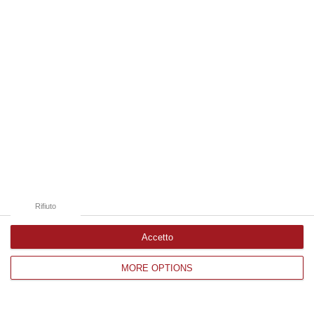
Edizioni provinciali
Catanzaro
Cosenza
Vibo Valentia
Reggio Calabria
Crotone
Rifiuto
Accetto
Corriere delle Calabria è una testata giornalistica di News&Com S.r.l
MORE OPTIONS
©2012-
-2026. Tutti i diritti riservati.
P.IVA. 03199620794, Via del mare 6/G, S.Eufemia, Lamezia Terme