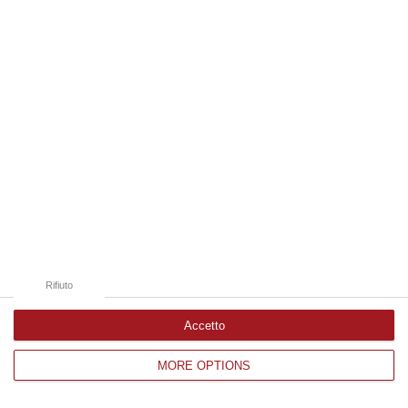
Edizioni provinciali
Catanzaro
Cosenza
Vibo Valentia
Reggio Calabria
Crotone
Rifiuto
Accetto
MORE OPTIONS
Corriere delle Calabria è una testata giornalistica di News&Com S.r.l
©2012-
-2026. Tutti i diritti riservati.