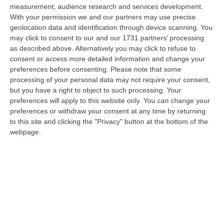
per ridurre i consumi energetici del Centro direzionale di Reggio Cala…
measurement, audience research and services development.
06 Agosto, 17:06
With your permission we and our partners may use precise
geolocation data and identification through device scanning. You
Sanità, Pd E Fp Cgil All’attacco: «Trionfalismi Fuori Luogo»
may click to consent to our and our 1731 partners’ processing
as described above. Alternatively you may click to refuse to
“LAMEZIA TERME “Ma di quale uscita dal commissariamento della sanità
consent or access more detailed information and change your
calabrese stiamo parlando? La realtà dei fatti smentisce definitivament…
preferences before consenting.
Please note that some
06 Agosto, 16:55
processing of your personal data may not require your consent,
but you have a right to object to such processing. Your
Cosenza, Morte Mohamed Bessioud. Orrico: «Una Ferita Profonda
preferences will apply to this website only. You can change your
Che Necessita Giustizia»
preferences or withdraw your consent at any time by returning
“COSENZA «La tragica morte di Mohamed Amin Bessioud, il
to this site and clicking the "Privacy" button at the bottom of the
venticinquenne di nazionalità italiana e di origini tunisine lanciatosi nel
webpage.
vuoto ne…
06 Agosto, 16:51
«Il Sud Può Diventare La Nuova Locomotiva Del Paese»
“Il Mezzogiorno può «trasformarsi nella nuova locomotiva del Paese», ma
serve «un quadro pluriennale» e strutturale, con risorse adeguate. I…
06 Agosto, 16:42