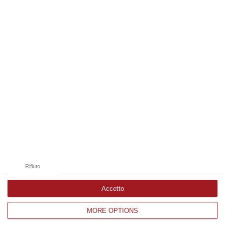
08 Agosto, 18:40
Edizioni provinciali
Catanzaro
Cosenza
Vibo Valentia
Reggio Calabria
Crotone
Rifiuto
Accetto
MORE OPTIONS
Corriere delle Calabria è una testata giornalistica di News&Com S.r.l