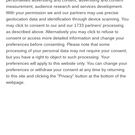
personalised advertising and content, advertising and content
successo dell’edizione di Sibari, dove la manifestazione ha fatto s…
measurement, audience research and services development.
08 Agosto, 20:47
With your permission we and our partners may use precise
geolocation data and identification through device scanning. You
Pride, La “prima Volta” Dell’onda Arcobaleno A Catanzaro. In
may click to consent to our and our 1733 partners’ processing
Migliaia In Marcia Per I Diritti E La Libertà – FOTO
as described above. Alternatively you may click to refuse to
consent or access more detailed information and change your
“CATANZARO Una prima volta destinata a lasciare un segno nella storia
preferences before consenting.
Please note that some
della città. Catanzaro oggi celebra il suo primo Pride: colori, musica…
processing of your personal data may not require your consent,
08 Agosto, 19:38
but you have a right to object to such processing. Your
preferences will apply to this website only. You can change your
«Per Riaprire Hormuz Stop Ad Attacchi E Sanzioni»
preferences or withdraw your consent at any time by returning
“ROMA Per la riapertura dello Stretto di Hormuz l’Iran chiede agli Stati
to this site and clicking the "Privacy" button at the bottom of the
Uniti di revocare il blocco navale e le sanzioni contro l’Iran, di…
webpage.
08 Agosto, 19:27
Diamante, Ecco L’ordinanza Sul Divieto Per I 14enni In Strada
Senza Accompagnamento
“DIAMANTE (COSENZA) Tutela dei minori, contrasto ai fenomeni di
disagio e devianza minorile, sicurezza e decoro urbano, fruizione serena
del…