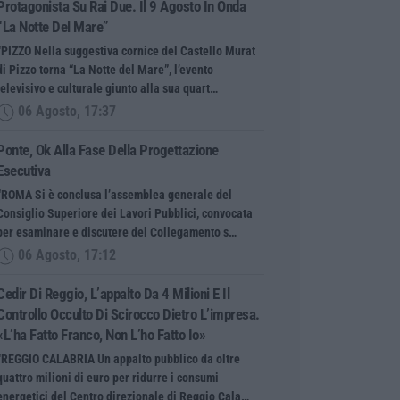
Protagonista Su Rai Due. Il 9 Agosto In Onda
“La Notte Del Mare”
“PIZZO Nella suggestiva cornice del Castello Murat
di Pizzo torna “La Notte del Mare”, l’evento
televisivo e culturale giunto alla sua quart…
06 Agosto, 17:37
Ponte, Ok Alla Fase Della Progettazione
Esecutiva
“ROMA Si è conclusa l’assemblea generale del
Consiglio Superiore dei Lavori Pubblici, convocata
per esaminare e discutere del Collegamento s…
06 Agosto, 17:12
Cedir Di Reggio, L’appalto Da 4 Milioni E Il
Controllo Occulto Di Scirocco Dietro L’impresa.
«L’ha Fatto Franco, Non L’ho Fatto Io»
“REGGIO CALABRIA Un appalto pubblico da oltre
quattro milioni di euro per ridurre i consumi
energetici del Centro direzionale di Reggio Cala…