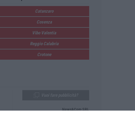
Catanzaro
Cosenza
Vibo Valentia
Reggio Calabria
Crotone
Vuoi fare pubblicità?
News&Com SRL
Telefono:
0968-53665
Email:
newsandcom@gmail.com