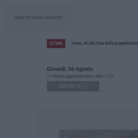
Skip to main content
ULTIME
L’Orchestra Filarmonica della Calabria protagonista su Rai Due. Il 9 Agosto in onda “La Notte del Mare”
Ponte, ok alla fase della progettazion
Giovedì, 06 Agosto
Ultimo aggiornamento alle 17:37
DIRETTA TV