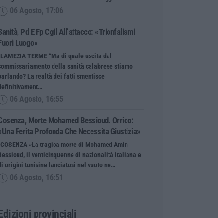
06 Agosto, 17:06
Sanità, Pd E Fp Cgil All’attacco: «Trionfalismi
Fuori Luogo»
“LAMEZIA TERME “Ma di quale uscita dal
commissariamento della sanità calabrese stiamo
parlando? La realtà dei fatti smentisce
definitivament…
06 Agosto, 16:55
Cosenza, Morte Mohamed Bessioud. Orrico:
«Una Ferita Profonda Che Necessita Giustizia»
“COSENZA «La tragica morte di Mohamed Amin
Bessioud, il venticinquenne di nazionalità italiana e
di origini tunisine lanciatosi nel vuoto ne…
06 Agosto, 16:51
Edizioni provinciali