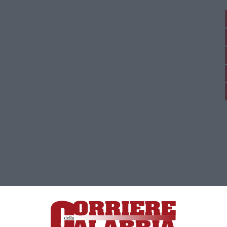
ica di News&Com S.r.l ©2012-
-2026. Tutti i diritti riservati.
ia, Lamezia Terme (CZ)
irettore responsabile Paola Militano |
Privacy