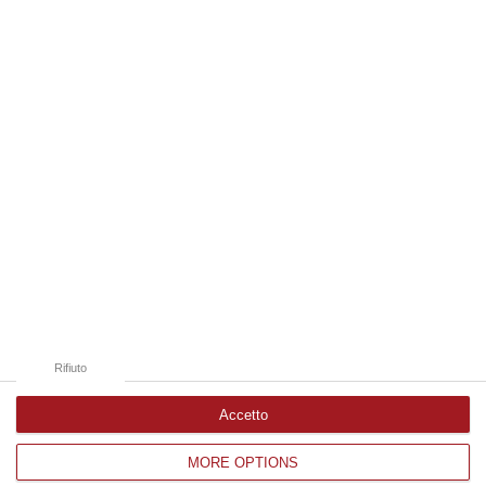
07 Agosto, 18:43
Edizioni provinciali
Catanzaro
Cosenza
Vibo Valentia
Reggio Calabria
Crotone
Rifiuto
Accetto
MORE OPTIONS