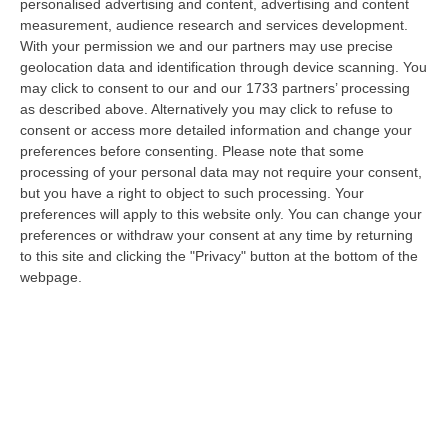
personalised advertising and content, advertising and content
07 Agosto, 18:59
measurement, audience research and services development.
With your permission we and our partners may use precise
’Ndrangheta, «guardiani» Imposti, Armi E Affari Nei Villaggi
geolocation data and identification through device scanning. You
Turistici: Il Sistema Degli Anello-Fruci
may click to consent to our and our 1733 partners’ processing
“CATANZARO Uomini da assumere come «guardiani», forniture da
as described above. Alternatively you may click to refuse to
controllare, servizi da affidare alle imprese gradite, somme di denaro da
consent or access more detailed information and change your
riscu…
preferences before consenting.
Please note that some
07 Agosto, 18:57
processing of your personal data may not require your consent,
but you have a right to object to such processing. Your
Alto Tirreno Cosentino, Incendi Alimentati Da Caldo E Vento:
preferences will apply to this website only. You can change your
Fiamme Anche A Verbicaro
preferences or withdraw your consent at any time by returning
to this site and clicking the "Privacy" button at the bottom of the
“Numerosi incendi sono in corso nella zona dell’Alto Tirreno cosentino,
webpage.
favoriti dalle alte temperature e dal vento che stanno rendendo part…
07 Agosto, 18:57
Leucemia Mieloide Acuta, Da Una Ricerca Nuove Terapie Per
Superare La Resistenza Ai Farmaci
“ROMA I farmaci mirati contro la mutazione di FLT3 nella leucemia
mieloide acuta (Lma) uccidono le cellule tumorali attivando la
ferroptosi…