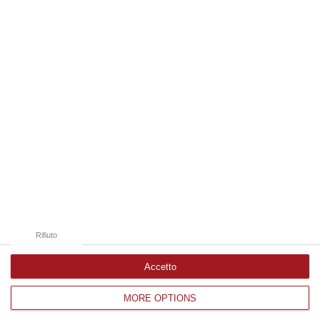
09 Agosto, 19:00
Edizioni provinciali
Catanzaro
Cosenza
Vibo Valentia
Reggio Calabria
Crotone
Rifiuto
Accetto
MORE OPTIONS
Corriere delle Calabria è una testata giornalistica di News&Com S.r.l