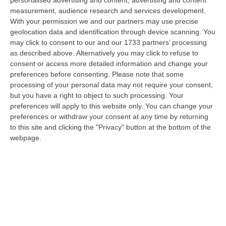
a Reggio Calabria la ministra del lavoro Marina Elvira Calderone. «…
measurement, audience research and services development.
09 Agosto, 20:31
With your permission we and our partners may use precise
geolocation data and identification through device scanning. You
Lavori Al Calopinace, Pititto (Cgil): «Il Caldo Non Ha Colore
may click to consent to our and our 1733 partners’ processing
Politico, Le Regole Valgono Per Tutti Anche Per Il Sindaco»
as described above. Alternatively you may click to refuse to
consent or access more detailed information and change your
“REGGIO CALABRIA “In Calabria, di fronte alle temperature estreme e ai
preferences before consenting.
Please note that some
rischi connessi allo stress termico, è stata adottata – ricorda il Se…
processing of your personal data may not require your consent,
09 Agosto, 20:12
but you have a right to object to such processing. Your
preferences will apply to this website only. You can change your
Un’altra Settimana Di Caldo, Sarà Un Ferragosto A 40 Gradi
preferences or withdraw your consent at any time by returning
“ROMA Breve tregua temporalesca, poi caldo intenso per la settimana di
to this site and clicking the "Privacy" button at the bottom of the
Ferragosto, quando si raggiungeranno i 38-39 gradi in diverse città…
webpage.
09 Agosto, 19:25
Se Il Turismo Delle Radici È Anche Musica: L’11 A San Lucido La
Performance “La Leggenda Di Cilla E I Racconti Del Mare”
“SAN LUCIDO La performance de “La leggenda di Cilla e I racconti del
mare”, l’opera composta dal maestro Maurizio Dones incentrata sulla
cel…