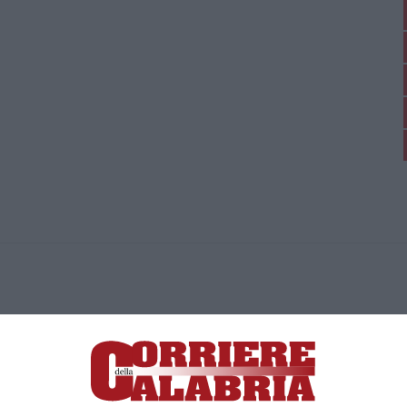
ica di News&Com S.r.l ©2012-
-2026. Tutti i diritti riservati.
ia, Lamezia Terme (CZ)
irettore responsabile Paola Militano |
Privacy