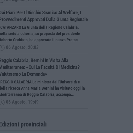
Dai Piani Per Il Rischio Sismico Al Welfare, I
Provvedimenti Approvati Dalla Giunta Regionale
“CATANZARO La Giunta della Regione Calabria,
nella seduta odierna, su proposta del presidente
Roberto Occhiuto, ha approvato il nuovo Protoc…
06 Agosto, 20:03
Reggio Calabria, Bernini In Visita Alla
Mediterranea: «Qui La Facoltà Di Medicina?
Valuteremo La Domanda»
“REGGIO CALABRIA La ministra dell’Università e
della ricerca Anna Maria Bernini ha visitato oggi la
Mediterranea di Reggio Calabria, accompa…
06 Agosto, 19:49
Edizioni provinciali