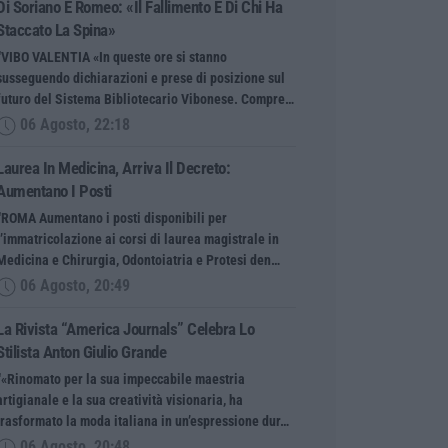
Di Soriano E Romeo: «Il Fallimento È Di Chi Ha
Staccato La Spina»
“VIBO VALENTIA «In queste ore si stanno
susseguendo dichiarazioni e prese di posizione sul
futuro del Sistema Bibliotecario Vibonese. Compre…
06 Agosto, 22:18
Laurea In Medicina, Arriva Il Decreto:
Aumentano I Posti
“ROMA Aumentano i posti disponibili per
l’immatricolazione ai corsi di laurea magistrale in
Medicina e Chirurgia, Odontoiatria e Protesi den…
06 Agosto, 20:49
La Rivista “America Journals” Celebra Lo
Stilista Anton Giulio Grande
“«Rinomato per la sua impeccabile maestria
artigianale e la sua creatività visionaria, ha
trasformato la moda italiana in un’espressione dur…
06 Agosto, 20:48