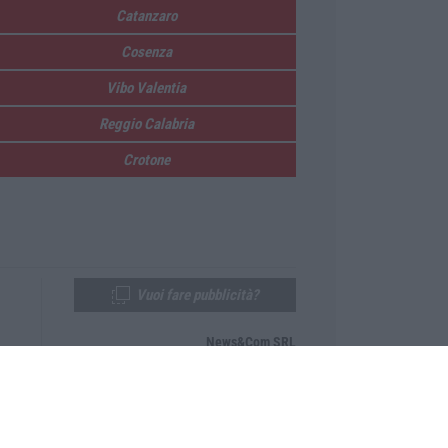
Catanzaro
Cosenza
Vibo Valentia
Reggio Calabria
Crotone
Vuoi fare pubblicità?
News&Com SRL
Telefono:
0968-53665
Email:
newsandcom@gmail.com