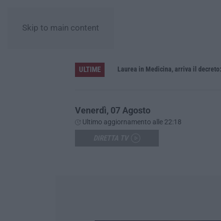
Skip to main content
ULTIME
Sistema bibliotecario vibonese, la dura replica di Soriano e Romeo: «Il fallimento è di chi ha staccato la spina»
Laurea in Medicina, arriva il decreto:
Venerdì, 07 Agosto
Ultimo aggiornamento alle 22:18
DIRETTA TV