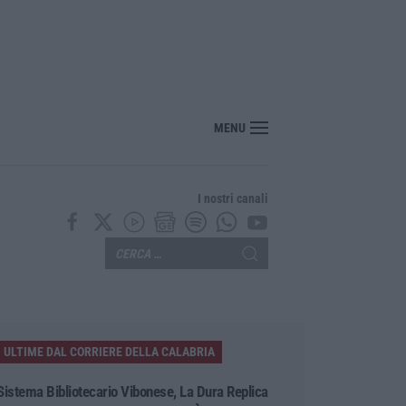
“America Journals” celebra lo stilista Anton Giulio Grande
MENU
I nostri canali
ULTIME DAL CORRIERE DELLA CALABRIA
Sistema Bibliotecario Vibonese, La Dura Replica