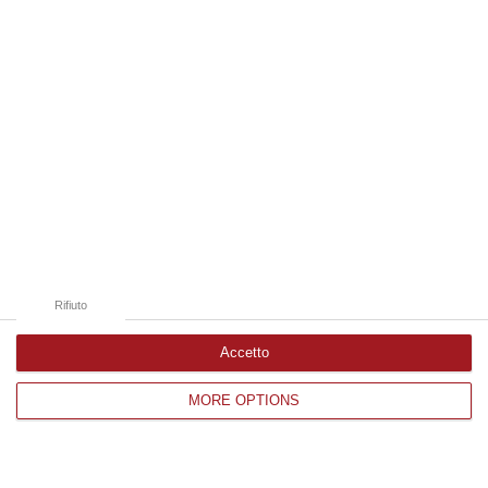
Edizioni provinciali
Catanzaro
Cosenza
Vibo Valentia
Reggio Calabria
Crotone
Rifiuto
Accetto
Corriere delle Calabria è una testata giornalistica di News&Com S.r.l
MORE OPTIONS
©2012-
-2026. Tutti i diritti riservati.
P.IVA. 03199620794, Via del mare 6/G, S.Eufemia, Lamezia Terme
(CZ)