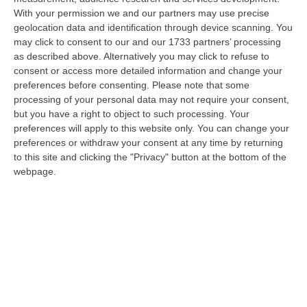
With your permission we and our partners may use precise
Renzi: «Conte? Sarebbe Delittuoso Vannaccizzare La Coalizione»
geolocation data and identification through device scanning. You
“ROMA «Conte sta giocando la sua partita, vedremo se le primarie si
may click to consent to our and our 1733 partners’ processing
faranno, quando e con che formato, se a due Conte-Schlein o se ci
as described above. Alternatively you may click to refuse to
sarann…
consent or access more detailed information and change your
07 Agosto, 21:35
preferences before consenting.
Please note that some
processing of your personal data may not require your consent,
Meteo, Altri 10 Giorni Di Caldo Estremo
but you have a right to object to such processing. Your
preferences will apply to this website only. You can change your
“ROMA La tregua varrà fino a domani: dopo il record di ieri con il bollino
preferences or withdraw your consent at any time by returning
rosso per tutte le 27 città monitorate e oggi con 26 allerte mass…
to this site and clicking the "Privacy" button at the bottom of the
07 Agosto, 20:33
webpage.
Torna In Calabria: OSM Cerca Professionisti Calabresi Che Vivono
Al Nord E Che Hanno Voglia Di Rientrare Nella Terra Di Origine
“Se per anni lasciare la Calabria è stata una scelta quasi obbligata oggi è
possibile fare un’inversione di marcia grazie ad OSM Centro Cala…
07 Agosto, 20:24