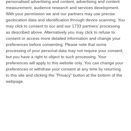
personalised advertising and content, advertising and content
diffusione delle sostanze stupefacenti condotta dai Carabinieri della…
measurement, audience research and services development.
09 Agosto, 7:55
With your permission we and our partners may use precise
geolocation data and identification through device scanning. You
Il Killer Nascosto Nel Buio E La «condanna A Morte» Decisa Dalla
may click to consent to our and our 1733 partners’ processing
Cosca Scalise. Dieci Anni Fa L’omicidio Pagliuso
as described above. Alternatively you may click to refuse to
“LAMEZIA TERME Un foro nella recinzione, un uomo nascosto nel buio e
consent or access more detailed information and change your
tre colpi esplosi in appena due secondi. Francesco Pagliuso non ebbe
preferences before consenting.
Please note that some
ne…
processing of your personal data may not require your consent,
but you have a right to object to such processing. Your
09 Agosto, 7:00
preferences will apply to this website only. You can change your
preferences or withdraw your consent at any time by returning
All’asta Il Pallone Della “mano Di Dio” Di Maradona
to this site and clicking the "Privacy" button at the bottom of the
“ROMA Il pallone con cui Diego Maradona segnò durante la storica
webpage.
vittoria dell’Argentina sull’Inghilterra ai Mondiali del 1986 potrebbe
esse…
08 Agosto, 23:28
Milano, Vannacci Candida Il Generale Burgio
“ROMA “La sfida delle grandi città correremo in tutte le grandi città
Milano, Bologna, Roma e Napoli. Ci presenteremo come Futuro
nazionale…