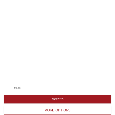
08 Agosto, 22:19
Edizioni provinciali
Catanzaro
Cosenza
Vibo Valentia
Reggio Calabria
Crotone
Rifiuto
Accetto
MORE OPTIONS