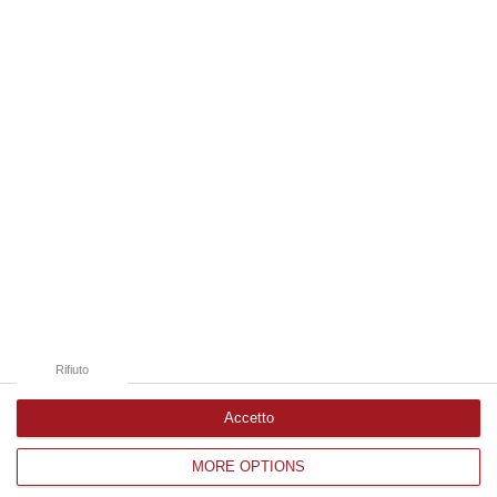
07 Agosto, 14:53
Edizioni provinciali
Catanzaro
Cosenza
Vibo Valentia
Reggio Calabria
Crotone
Rifiuto
Accetto
MORE OPTIONS
Corriere delle Calabria è una testata giornalistica di News&Com S.r.l