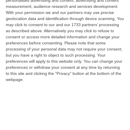
personalised advertising and content, advertising and content
e accusato di incendio boschivo. L’arresto era giunto a conclusione…
measurement, audience research and services development.
07 Agosto, 15:08
With your permission we and our partners may use precise
geolocation data and identification through device scanning. You
Trappole Vietate Per Catturare Fauna Selvatica, Ritirati A Un
may click to consent to our and our 1733 partners’ processing
“cacciatore” Di Fabrizia Cinque Fucili E 233 Munizioni
as described above. Alternatively you may click to refuse to
consent or access more detailed information and change your
“FABRIZIA Nell’attività di contrasto al bracconaggio, i Carabinieri della
preferences before consenting.
Please note that some
Stazione di Fabrizia, con il supporto dello Squadrone Eliportato “…
processing of your personal data may not require your consent,
07 Agosto, 15:04
but you have a right to object to such processing. Your
preferences will apply to this website only. You can change your
«No Alla Cancellazione Della Legge Sulla Fusione Dei Comuni,
preferences or withdraw your consent at any time by returning
Prima Si Ascoltino I Sindaci»
to this site and clicking the "Privacy" button at the bottom of the
“REGGIO CALABRIA «Non si può sostenere che in Calabria ci siano troppi
webpage.
Comuni e che sia necessario favorire fusioni e gestione associata dei…
07 Agosto, 15:03
Beni Culturali, Arrivano In Calabria 5,8 Milioni Di Euro. Ecco Gli
Interventi Previsti
“«In arrivo in Calabria 5.785.112 di euro per le annualità 2025-2027,
sbloccati ora in via definitiva, grazie al Piano Strategico “Grandi pr…