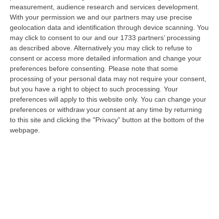
dare avvio agli attesi lavori di ristrutturazione della Basilica dell…
measurement, audience research and services development.
07 Agosto, 22:02
With your permission we and our partners may use precise
geolocation data and identification through device scanning. You
Renzi: «Conte? Sarebbe Delittuoso Vannaccizzare La Coalizione»
may click to consent to our and our 1733 partners’ processing
as described above. Alternatively you may click to refuse to
“ROMA «Conte sta giocando la sua partita, vedremo se le primarie si
consent or access more detailed information and change your
faranno, quando e con che formato, se a due Conte-Schlein o se ci
preferences before consenting.
Please note that some
sarann…
processing of your personal data may not require your consent,
07 Agosto, 21:35
but you have a right to object to such processing. Your
preferences will apply to this website only. You can change your
Meteo, Altri 10 Giorni Di Caldo Estremo
preferences or withdraw your consent at any time by returning
“ROMA La tregua varrà fino a domani: dopo il record di ieri con il bollino
to this site and clicking the "Privacy" button at the bottom of the
rosso per tutte le 27 città monitorate e oggi con 26 allerte mass…
webpage.
07 Agosto, 20:33
Torna In Calabria: OSM Cerca Professionisti Calabresi Che Vivono
Al Nord E Che Hanno Voglia Di Rientrare Nella Terra Di Origine
“Se per anni lasciare la Calabria è stata una scelta quasi obbligata oggi è
possibile fare un’inversione di marcia grazie ad OSM Centro Cala…
07 Agosto, 20:24