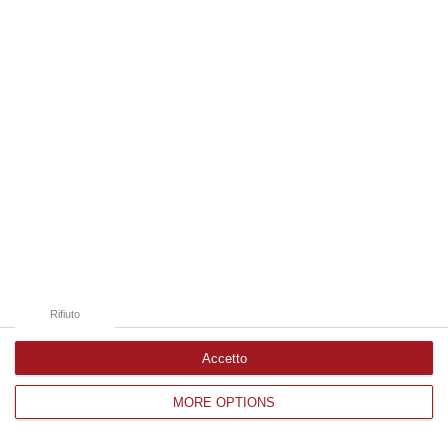
Edizioni provinciali
Catanzaro
Cosenza
Vibo Valentia
Reggio Calabria
Crotone
Rifiuto
Accetto
MORE OPTIONS
Corriere delle Calabria è una testata giornalistica di News&Com S.r.l
©2012-
-2026. Tutti i diritti riservati.