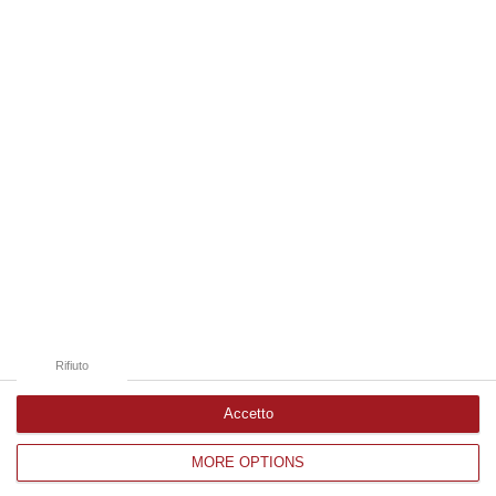
07 Agosto, 20:17
Edizioni provinciali
Catanzaro
Cosenza
Vibo Valentia
Reggio Calabria
Crotone
Rifiuto
Accetto
MORE OPTIONS
Corriere delle Calabria è una testata giornalistica di News&Com S.r.l