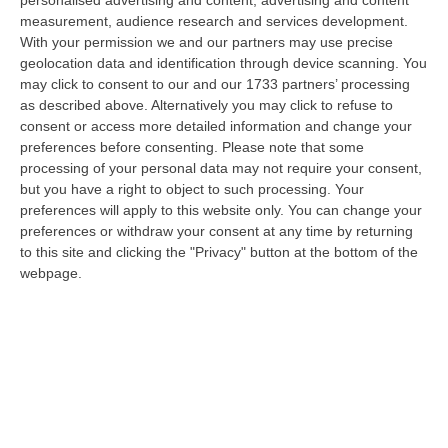
faranno, quando e con che formato, se a due Conte-Schlein o se ci
measurement, audience research and services development.
sarann…
With your permission we and our partners may use precise
07 Agosto, 21:35
geolocation data and identification through device scanning. You
may click to consent to our and our 1733 partners’ processing
Meteo, Altri 10 Giorni Di Caldo Estremo
as described above. Alternatively you may click to refuse to
consent or access more detailed information and change your
“ROMA La tregua varrà fino a domani: dopo il record di ieri con il bollino
preferences before consenting.
Please note that some
rosso per tutte le 27 città monitorate e oggi con 26 allerte mass…
processing of your personal data may not require your consent,
07 Agosto, 20:33
but you have a right to object to such processing. Your
preferences will apply to this website only. You can change your
Torna In Calabria: OSM Cerca Professionisti Calabresi Che Vivono
preferences or withdraw your consent at any time by returning
Al Nord E Che Hanno Voglia Di Rientrare Nella Terra Di Origine
to this site and clicking the "Privacy" button at the bottom of the
“Se per anni lasciare la Calabria è stata una scelta quasi obbligata oggi è
webpage.
possibile fare un’inversione di marcia grazie ad OSM Centro Cala…
07 Agosto, 20:24
Tragedia A Calanna, 40enne Elettricista Muore Folgorato
“CALANNA Fabio Calabrò, 40enne elettricista è rimasto folgorato sul
lavoro mentre montava delle luminarie nel comune di Calanna.
Originario…