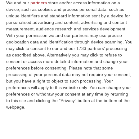
Il gip di Catanzaro ha accolto l’istanza del
We and our
partners
store and/or access information on a
device, such as cookies and process personal data, such as
legale dell’uomo accusato di traffico di
unique identifiers and standard information sent by a device for
influenze illecite assieme a Giamborino.
personalised advertising and content, advertising and content
Dovrà ora presentarsi…
measurement, audience research and services development.
With your permission we and our partners may use precise
Pubblicato il: 08/01/20 – 19:21
geolocation data and identification through device scanning. You
may click to consent to our and our 1733 partners’ processing
as described above. Alternatively you may click to refuse to
consent or access more detailed information and change your
preferences before consenting.
Please note that some
processing of your personal data may not require your consent,
but you have a right to object to such processing. Your
preferences will apply to this website only. You can change your
preferences or withdraw your consent at any time by returning
to this site and clicking the "Privacy" button at the bottom of the
webpage.
RINASCITA | Marco Startari si costituisce
Era sfuggito alla cattura della maxi