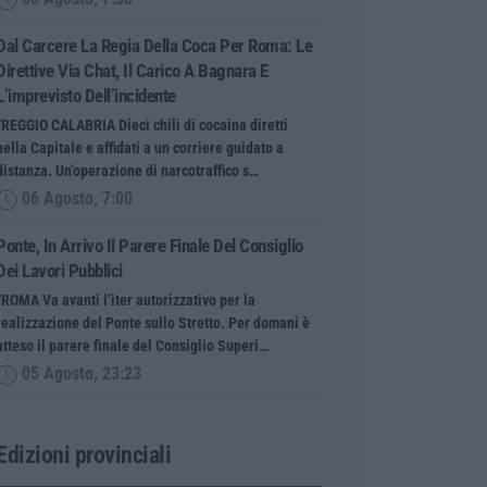
Dal Carcere La Regia Della Coca Per Roma: Le
Direttive Via Chat, Il Carico A Bagnara E
L’imprevisto Dell’incidente
“REGGIO CALABRIA Dieci chili di cocaina diretti
nella Capitale e affidati a un corriere guidato a
distanza. Un’operazione di narcotraffico s…
06 Agosto, 7:00
Ponte, In Arrivo Il Parere Finale Del Consiglio
Dei Lavori Pubblici
“ROMA Va avanti l’iter autorizzativo per la
realizzazione del Ponte sullo Stretto. Per domani è
atteso il parere finale del Consiglio Superi…
05 Agosto, 23:23
Edizioni provinciali