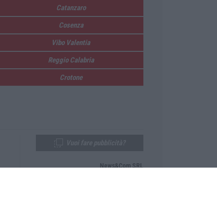
Catanzaro
Cosenza
Vibo Valentia
Reggio Calabria
Crotone
Vuoi fare pubblicità?
News&Com SRL
Telefono:
0968-53665
Email:
newsandcom@gmail.com