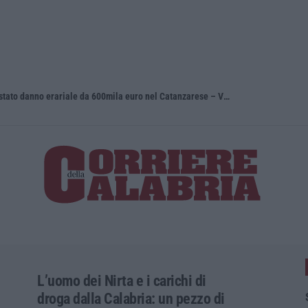
Depuratori e illeciti ambientali: contestato danno erariale da 600mila euro nel Catanzarese – VIDEO
Dl sicurez
L’uomo dei Nirta e i carichi di
droga dalla Calabria: un pezzo di