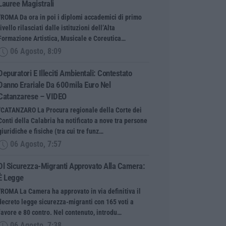
Lauree Magistrali
“ROMA Da ora in poi i diplomi accademici di primo
livello rilasciati dalle istituzioni dell’Alta
Formazione Artistica, Musicale e Coreutica…
06 Agosto, 8:09
Depuratori E Illeciti Ambientali: Contestato
Danno Erariale Da 600mila Euro Nel
Catanzarese – VIDEO
“CATANZARO La Procura regionale della Corte dei
Conti della Calabria ha notificato a nove tra persone
giuridiche e fisiche (tra cui tre funz…
06 Agosto, 7:57
Dl Sicurezza-Migranti Approvato Alla Camera:
È Legge
“ROMA La Camera ha approvato in via definitiva il
decreto legge sicurezza-migranti con 165 voti a
favore e 80 contro. Nel contenuto, introdu…
06 Agosto, 7:38