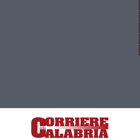
ica di News&Com S.r.l ©2012-
-2026. Tutti i diritti riservati.
ia, Lamezia Terme (CZ)
irettore responsabile Paola Militano |
Privacy