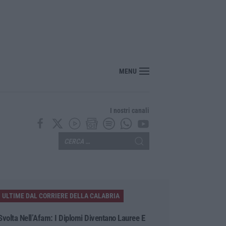
za-migranti approvato alla Camera: è legge
MENU
I nostri canali
ULTIME DAL CORRIERE DELLA CALABRIA
Svolta Nell’Afam: I Diplomi Diventano Lauree E