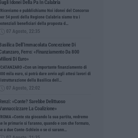
Sugli Idonei Della Pa In Calabria
“Riceviamo e pubblichiamo Noi idonei del Concorso
per 54 posti della Regione Calabria siamo tra i
potenziali beneficiari della proposta d…
07 Agosto, 22:35
Basilica Dell’Immacolata Concezione Di
Catanzaro, Ferro: «finanziamento Da 800
Milioni Di Euro»
“CATANZARO «Con un importante finanziamento di
800 mila euro, si potrà dare avvio agli attesi lavori di
ristrutturazione della Basilica dell…
07 Agosto, 22:02
Renzi: «Conte? Sarebbe Delittuoso
Vannaccizzare La Coalizione»
“ROMA «Conte sta giocando la sua partita, vedremo
se le primarie si faranno, quando e con che formato,
se a due Conte-Schlein o se ci sarann…
07 Agosto, 21:35