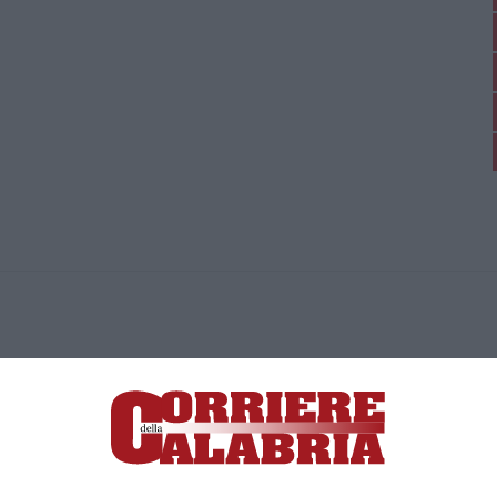
ica di News&Com S.r.l ©2012-
-2026. Tutti i diritti riservati.
ia, Lamezia Terme (CZ)
irettore responsabile Paola Militano |
Privacy