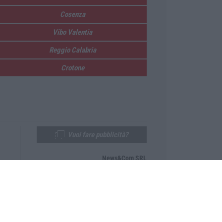
Cosenza
Vibo Valentia
Reggio Calabria
Crotone
Vuoi fare pubblicità?
News&Com SRL
Telefono:
0968-53665
Email:
newsandcom@gmail.com