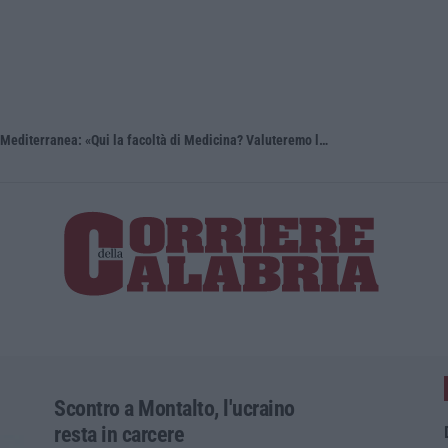
Reggio Calabria, Bernini in visita alla Mediterranea: «Qui la facoltà di Medicina? Valuteremo la domanda»
Scontro a Montalto, l'ucraino
resta in carcere