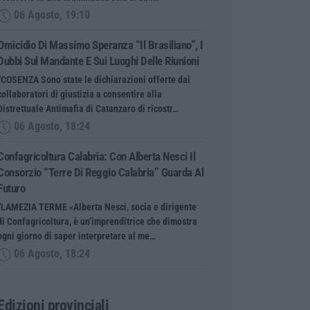
06 Agosto, 19:10
Omicidio Di Massimo Speranza “il Brasiliano”, I
Dubbi Sul Mandante E Sui Luoghi Delle Riunioni
“COSENZA Sono state le dichiarazioni offerte dai
collaboratori di giustizia a consentire alla
Distrettuale Antimafia di Catanzaro di ricostr…
06 Agosto, 18:24
Confagricoltura Calabria: Con Alberta Nesci Il
Consorzio “Terre Di Reggio Calabria” Guarda Al
Futuro
“LAMEZIA TERME «Alberta Nesci, socia e dirigente
di Confagricoltura, è un’imprenditrice che dimostra
ogni giorno di saper interpretare al me…
06 Agosto, 18:24
Edizioni provinciali