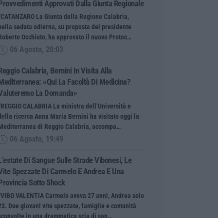
Provvedimenti Approvati Dalla Giunta Regionale
“CATANZARO La Giunta della Regione Calabria,
nella seduta odierna, su proposta del presidente
Roberto Occhiuto, ha approvato il nuovo Protoc…
06 Agosto, 20:03
Reggio Calabria, Bernini In Visita Alla
Mediterranea: «Qui La Facoltà Di Medicina?
Valuteremo La Domanda»
“REGGIO CALABRIA La ministra dell’Università e
della ricerca Anna Maria Bernini ha visitato oggi la
Mediterranea di Reggio Calabria, accompa…
06 Agosto, 19:49
L’estate Di Sangue Sulle Strade Vibonesi, Le
Vite Spezzate Di Carmelo E Andrea E Una
Provincia Sotto Shock
“VIBO VALENTIA Carmelo aveva 27 anni, Andrea solo
23. Due giovani vite spezzate, famiglie e comunità
sconvolte in una drammatica scia di san…