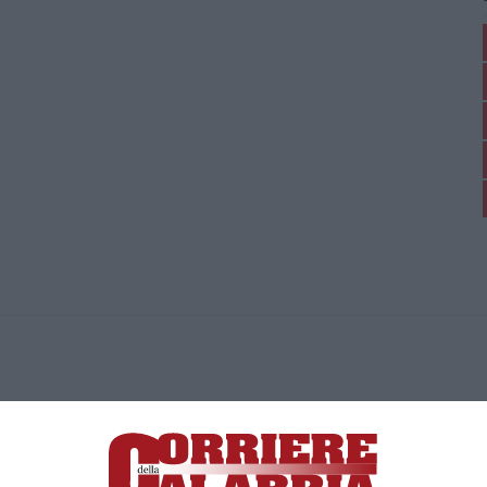
ica di News&Com S.r.l ©2012-
-2026. Tutti i diritti riservati.
ia, Lamezia Terme (CZ)
irettore responsabile Paola Militano |
Privacy