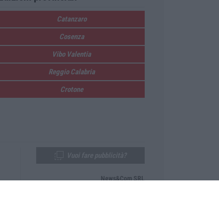
Catanzaro
Cosenza
Vibo Valentia
Reggio Calabria
Crotone
Vuoi fare pubblicità?
News&Com SRL
Telefono:
0968-53665
Email:
newsandcom@gmail.com